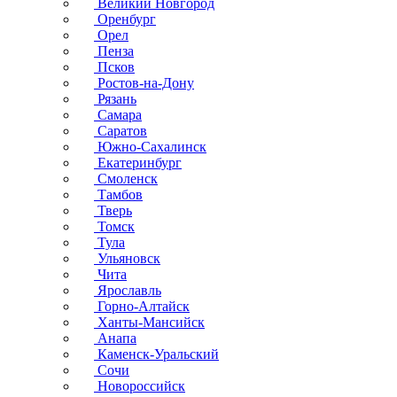
Великий Новгород
Оренбург
Орел
Пенза
Псков
Ростов-на-Дону
Рязань
Самара
Саратов
Южно-Сахалинск
Екатеринбург
Смоленск
Тамбов
Тверь
Томск
Тула
Ульяновск
Чита
Ярославль
Горно-Алтайск
Ханты-Мансийск
Анапа
Каменск-Уральский
Сочи
Новороссийск