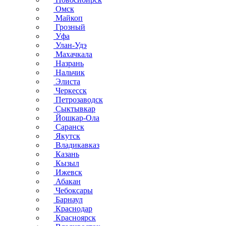
Омск
Майкоп
Грозный
Уфа
Улан-Удэ
Махачкала
Назрань
Нальчик
Элиста
Черкесск
Петрозаводск
Сыктывкар
Йошкар-Ола
Саранск
Якутск
Владикавказ
Казань
Кызыл
Ижевск
Абакан
Чебоксары
Барнаул
Краснодар
Красноярск