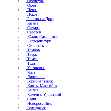
Оренбург
Орел
Пенза
Псков
Ростов-на-Дону
Рязань
Самара
Саратов
Южно-Сахалинск
Екатеринбург
Смоленск
Тамбов
Тверь
Томск
Тула
Ульяновск
Чита
Ярославль
Горно-Алтайск
Ханты-Мансийск
Анапа
Каменск-Уральский
Сочи
Новороссийск
Геленджик