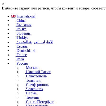
×
Выберите страну или регион, чтобы контент и товары соотве
International
China
България
Polska
Slovenija
Türkiye
الأمارات العربية المتحدة
España
Deutschland
France
Italia
Россия
Москва
Нижний Тагил
Севастополь
Тольятти
Симферополь
Челябинск
Пермь
Тюмень
Санкт-Петербург
Новосибирск