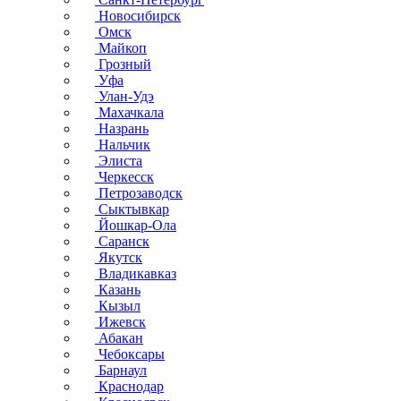
Новосибирск
Омск
Майкоп
Грозный
Уфа
Улан-Удэ
Махачкала
Назрань
Нальчик
Элиста
Черкесск
Петрозаводск
Сыктывкар
Йошкар-Ола
Саранск
Якутск
Владикавказ
Казань
Кызыл
Ижевск
Абакан
Чебоксары
Барнаул
Краснодар