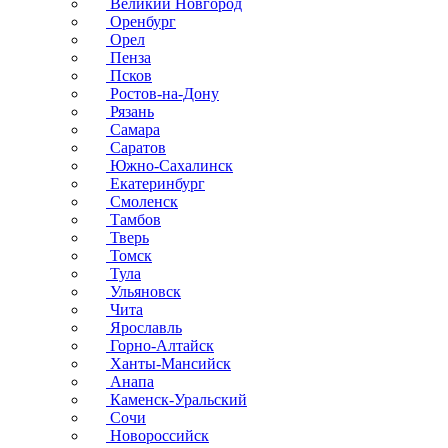
Великий Новгород
Оренбург
Орел
Пенза
Псков
Ростов-на-Дону
Рязань
Самара
Саратов
Южно-Сахалинск
Екатеринбург
Смоленск
Тамбов
Тверь
Томск
Тула
Ульяновск
Чита
Ярославль
Горно-Алтайск
Ханты-Мансийск
Анапа
Каменск-Уральский
Сочи
Новороссийск