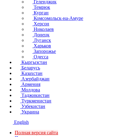
Геленджик
Темрюк
Курган
Комсомольск-на-Амуре
Херсон
Николаев
Донецк
Луганск
Харьков
Запорожье
Одесса
Кыргызстан
Беларусь
Казахстан
Азербайджан
Армения
Молдова
Таджикистан
Туркменистан
Узбекистан
Украина
English
Полная версия сайта