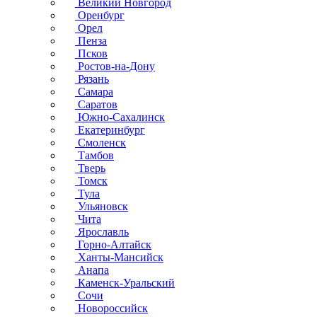
Великий Новгород
Оренбург
Орел
Пенза
Псков
Ростов-на-Дону
Рязань
Самара
Саратов
Южно-Сахалинск
Екатеринбург
Смоленск
Тамбов
Тверь
Томск
Тула
Ульяновск
Чита
Ярославль
Горно-Алтайск
Ханты-Мансийск
Анапа
Каменск-Уральский
Сочи
Новороссийск