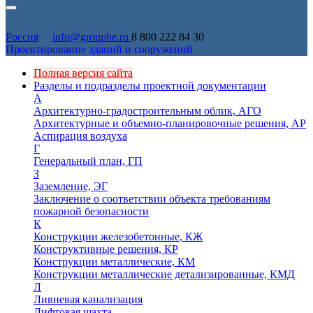
Россия
info@grouphe.ru
8 800 222 84 30
Проектирование зданий и сооружений
Полная версия сайта
Разделы и подразделы проектной документации
А
Архитектурно-градостроительным облик, АГО
Архитектурные и объемно-планировочные решения, АР
Аспирация воздуха
Г
Генеральный план, ГП
З
Заземление, ЭГ
Заключение о соответствии объекта требованиям
пожарной безопасности
К
Конструкции железобетонные, КЖ
Конструктивные решения, КР
Конструкции металлические, КМ
Конструкции металлические детализированные, КМД
Л
Ливневая канализация
Лифтовая шахта