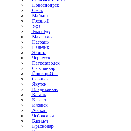
Новосибирск
Омск
Майкоп
Грозный
Уфа
Улан-Удэ
Махачкала
Назрань
Нальчик
Элиста
Черкесск
Петрозаводск
Сыктывкар
Йошкар-Ола
Саранск
Якутск
Владикавказ
Казань
Кызыл
Ижевск
Абакан
Чебоксары
Барнаул
Краснодар