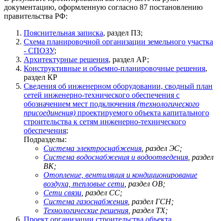
документацию, оформленную согласно 87 постановлению
правительства РФ:
Пояснительная записка
, раздел ПЗ;
Схема планировочной организации земельного участка
- СПОЗУ
;
Архитектурные решения
, раздел АР;
Конструктивные и объемно-планировочные решения
,
раздел КР
Сведения об инженерном оборудовании, сводный план
сетей инженерно-технического обеспечения с
обозначением мест подключения
(технологического
присоединения)
проектируемого объекта капитального
строительства к сетям инженерно-технического
обеспечения
;
Подразделы:
Система электроснабжения
, раздел ЭС;
Система водоснабжения и водоотведения
, раздел
ВК;
Отопление, вентиляция и кондиционирование
воздуха, тепловые сети
, раздел ОВ;
Сети связи
, раздел СС;
Система газоснабжения
, раздел ГСН;
Технологические решения
, раздел ТХ;
Проект организации строительства объекта