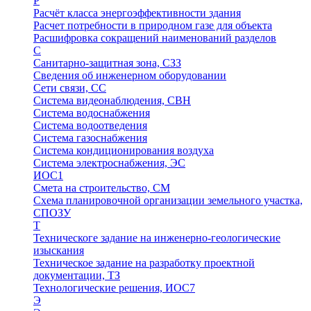
Р
Расчёт класса энергоэффективности здания
Расчет потребности в природном газе для объекта
Расшифровка сокращений наименований разделов
С
Санитарно-защитная зона, СЗЗ
Сведения об инженерном оборудовании
Сети связи, СС
Система видеонаблюдения, СВН
Система водоснабжения
Система водоотведения
Система газоснабжения
Система кондиционирования воздуха
Система электроснабжения, ЭС
ИОС1
Смета на строительство, СМ
Схема планировочной организации земельного участка,
СПОЗУ
Т
Техническоге задание на инженерно-геологические
изыскания
Техническое задание на разработку проектной
документации, ТЗ
Технологические решения, ИОC7
Э