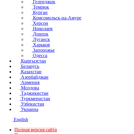
Геленджик
Темрюк
Курган
Комсомольск-на-Амуре
Херсон
Николаев
Донецк
Луганск
Харьков
Запорожье
Одесса
Кыргызстан
Беларусь
Казахстан
Азербайджан
Армения
Молдова
Таджикистан
Туркменистан
Узбекистан
Украина
English
Полная версия сайта