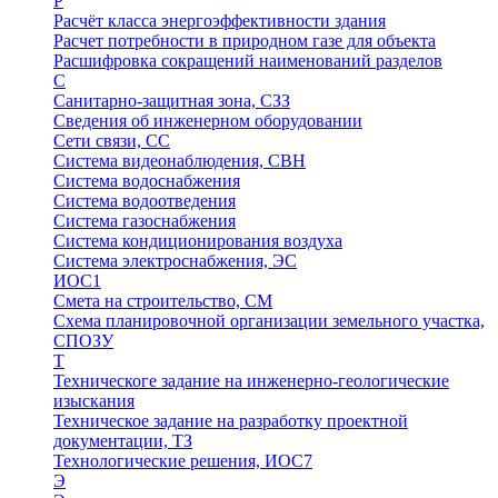
Р
Расчёт класса энергоэффективности здания
Расчет потребности в природном газе для объекта
Расшифровка сокращений наименований разделов
С
Санитарно-защитная зона, СЗЗ
Сведения об инженерном оборудовании
Сети связи, СС
Система видеонаблюдения, СВН
Система водоснабжения
Система водоотведения
Система газоснабжения
Система кондиционирования воздуха
Система электроснабжения, ЭС
ИОС1
Смета на строительство, СМ
Схема планировочной организации земельного участка,
СПОЗУ
Т
Техническоге задание на инженерно-геологические
изыскания
Техническое задание на разработку проектной
документации, ТЗ
Технологические решения, ИОC7
Э