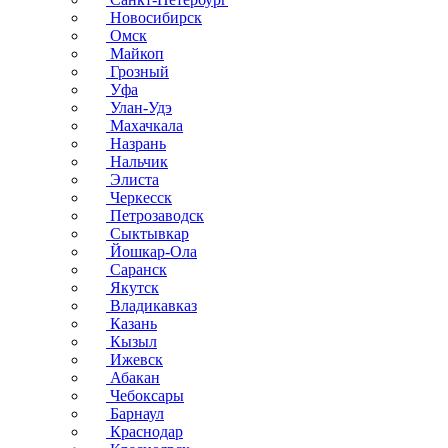
Новосибирск
Омск
Майкоп
Грозный
Уфа
Улан-Удэ
Махачкала
Назрань
Нальчик
Элиста
Черкесск
Петрозаводск
Сыктывкар
Йошкар-Ола
Саранск
Якутск
Владикавказ
Казань
Кызыл
Ижевск
Абакан
Чебоксары
Барнаул
Краснодар