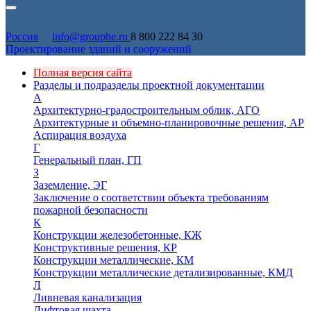
Россия
info@grouphe.ru
8 800 222 84 30
Проектирование зданий и сооружений
Полная версия сайта
Разделы и подразделы проектной документации
А
Архитектурно-градостроительным облик, АГО
Архитектурные и объемно-планировочные решения, АР
Аспирация воздуха
Г
Генеральный план, ГП
З
Заземление, ЭГ
Заключение о соответствии объекта требованиям
пожарной безопасности
К
Конструкции железобетонные, КЖ
Конструктивные решения, КР
Конструкции металлические, КМ
Конструкции металлические детализированные, КМД
Л
Ливневая канализация
Лифтовая шахта