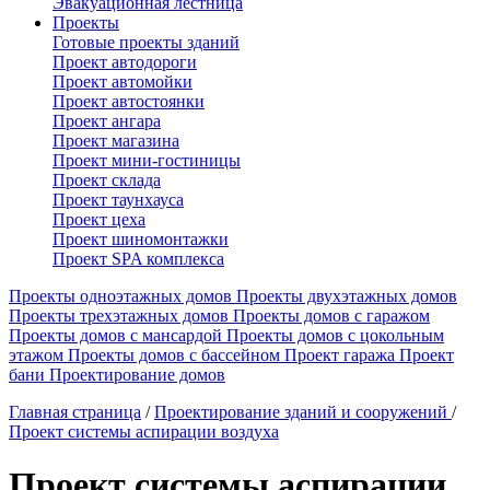
Эвакуационная лестница
Проекты
Готовые проекты зданий
Проект автодороги
Проект автомойки
Проект автостоянки
Проект ангара
Проект магазина
Проект мини-гостиницы
Проект склада
Проект таунхауса
Проект цеха
Проект шиномонтажки
Проект SPA комплекса
Проекты одноэтажных домов
Проекты двухэтажных домов
Проекты трехэтажных домов
Проекты домов с гаражом
Проекты домов с мансардой
Проекты домов с цокольным
этажом
Проекты домов с бассейном
Проект гаража
Проект
бани
Проектирование домов
Главная страница
/
Проектирование зданий и сооружений
/
Проект системы аспирации воздуха
Проект системы аспирации