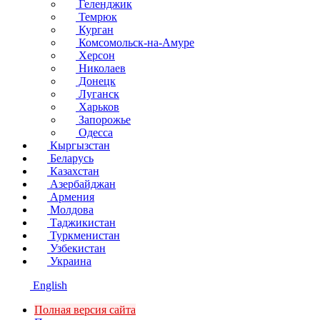
Геленджик
Темрюк
Курган
Комсомольск-на-Амуре
Херсон
Николаев
Донецк
Луганск
Харьков
Запорожье
Одесса
Кыргызстан
Беларусь
Казахстан
Азербайджан
Армения
Молдова
Таджикистан
Туркменистан
Узбекистан
Украина
English
Полная версия сайта