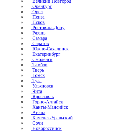
Великий Новгород
Оренбург
Орел
Пенза
Псков
Ростов-на-Дону
Рязань
Самара
Саратов
Южно-Сахалинск
Екатеринбург
Смоленск
Тамбов
Тверь
Томск
Тула
Ульяновск
Чита
Ярославль
Горно-Алтайск
Ханты-Мансийск
Анапа
Каменск-Уральский
Сочи
Новороссийск