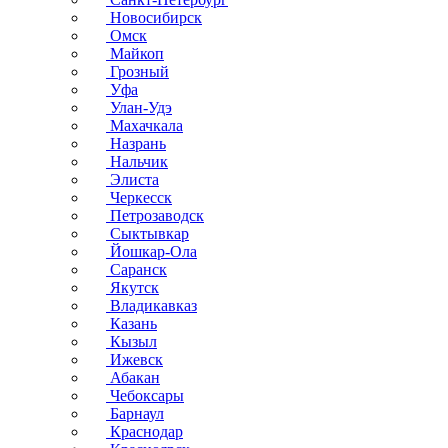
Новосибирск
Омск
Майкоп
Грозный
Уфа
Улан-Удэ
Махачкала
Назрань
Нальчик
Элиста
Черкесск
Петрозаводск
Сыктывкар
Йошкар-Ола
Саранск
Якутск
Владикавказ
Казань
Кызыл
Ижевск
Абакан
Чебоксары
Барнаул
Краснодар