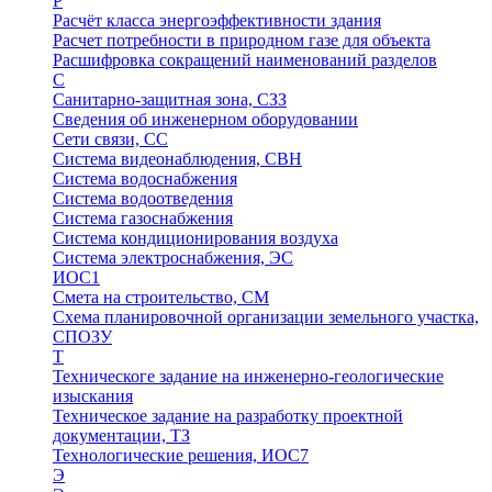
Р
Расчёт класса энергоэффективности здания
Расчет потребности в природном газе для объекта
Расшифровка сокращений наименований разделов
С
Санитарно-защитная зона, СЗЗ
Сведения об инженерном оборудовании
Сети связи, СС
Система видеонаблюдения, СВН
Система водоснабжения
Система водоотведения
Система газоснабжения
Система кондиционирования воздуха
Система электроснабжения, ЭС
ИОС1
Смета на строительство, СМ
Схема планировочной организации земельного участка,
СПОЗУ
Т
Техническоге задание на инженерно-геологические
изыскания
Техническое задание на разработку проектной
документации, ТЗ
Технологические решения, ИОC7
Э