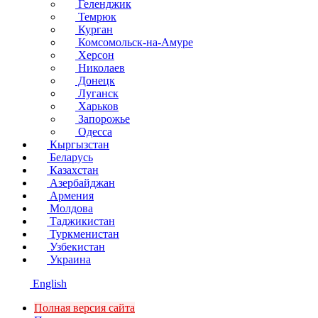
Геленджик
Темрюк
Курган
Комсомольск-на-Амуре
Херсон
Николаев
Донецк
Луганск
Харьков
Запорожье
Одесса
Кыргызстан
Беларусь
Казахстан
Азербайджан
Армения
Молдова
Таджикистан
Туркменистан
Узбекистан
Украина
English
Полная версия сайта