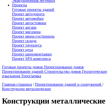
Эвакуационная лестница
Проекты
Готовые проекты зданий
Проект автодороги
Проект автомойки
Проект автостоянки
Проект ангара
Проект магазина
Проект мини-гостиницы
Проект склада
Проект таунхауса
Проект цеха
Проект шиномонтажки
Проект SPA комплекса
Готовые проекты домов
Проектирование домов
Проектирование зданий
Строительство домов
Геологические
изыскания
Топосъемка
Главная страница
/
Проектирование зданий и сооружений
/
Конструкции металлические
Конструкции металлические