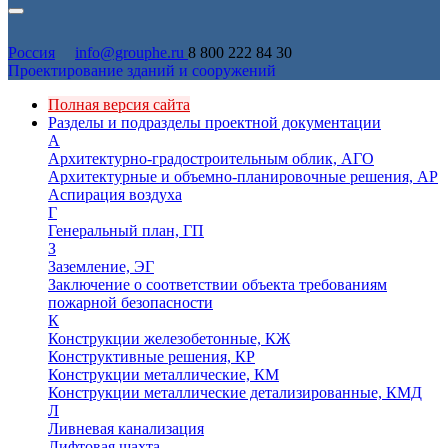
Россия
info@grouphe.ru
8 800 222 84 30
Проектирование зданий и сооружений
Полная версия сайта
Разделы и подразделы проектной документации
А
Архитектурно-градостроительным облик, АГО
Архитектурные и объемно-планировочные решения, АР
Аспирация воздуха
Г
Генеральный план, ГП
З
Заземление, ЭГ
Заключение о соответствии объекта требованиям
пожарной безопасности
К
Конструкции железобетонные, КЖ
Конструктивные решения, КР
Конструкции металлические, КМ
Конструкции металлические детализированные, КМД
Л
Ливневая канализация
Лифтовая шахта