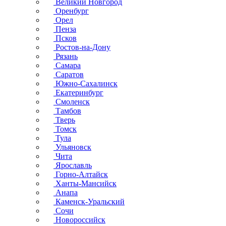
Великий Новгород
Оренбург
Орел
Пенза
Псков
Ростов-на-Дону
Рязань
Самара
Саратов
Южно-Сахалинск
Екатеринбург
Смоленск
Тамбов
Тверь
Томск
Тула
Ульяновск
Чита
Ярославль
Горно-Алтайск
Ханты-Мансийск
Анапа
Каменск-Уральский
Сочи
Новороссийск