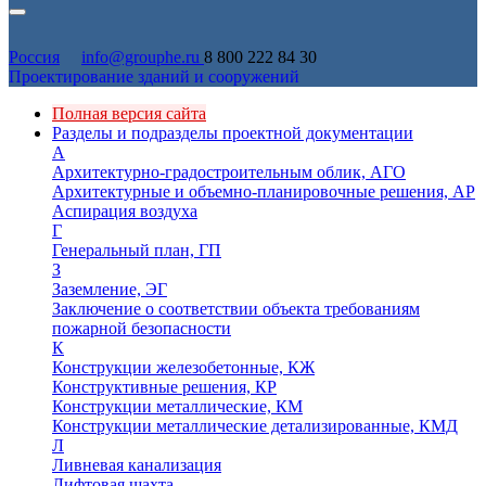
Россия
info@grouphe.ru
8 800 222 84 30
Проектирование зданий и сооружений
Полная версия сайта
Разделы и подразделы проектной документации
А
Архитектурно-градостроительным облик, АГО
Архитектурные и объемно-планировочные решения, АР
Аспирация воздуха
Г
Генеральный план, ГП
З
Заземление, ЭГ
Заключение о соответствии объекта требованиям
пожарной безопасности
К
Конструкции железобетонные, КЖ
Конструктивные решения, КР
Конструкции металлические, КМ
Конструкции металлические детализированные, КМД
Л
Ливневая канализация
Лифтовая шахта