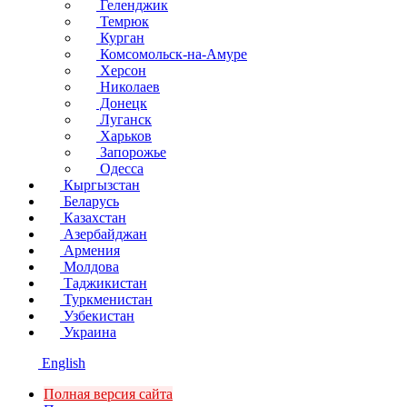
Геленджик
Темрюк
Курган
Комсомольск-на-Амуре
Херсон
Николаев
Донецк
Луганск
Харьков
Запорожье
Одесса
Кыргызстан
Беларусь
Казахстан
Азербайджан
Армения
Молдова
Таджикистан
Туркменистан
Узбекистан
Украина
English
Полная версия сайта