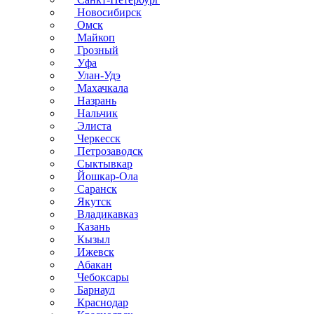
Новосибирск
Омск
Майкоп
Грозный
Уфа
Улан-Удэ
Махачкала
Назрань
Нальчик
Элиста
Черкесск
Петрозаводск
Сыктывкар
Йошкар-Ола
Саранск
Якутск
Владикавказ
Казань
Кызыл
Ижевск
Абакан
Чебоксары
Барнаул
Краснодар