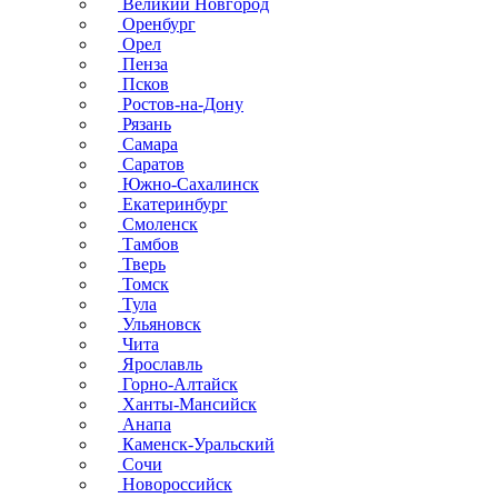
Великий Новгород
Оренбург
Орел
Пенза
Псков
Ростов-на-Дону
Рязань
Самара
Саратов
Южно-Сахалинск
Екатеринбург
Смоленск
Тамбов
Тверь
Томск
Тула
Ульяновск
Чита
Ярославль
Горно-Алтайск
Ханты-Мансийск
Анапа
Каменск-Уральский
Сочи
Новороссийск