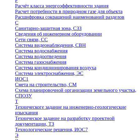
Р
Расчёт класса энергоэффективности здания
Расчет потребности в природном газе для объекта
Расшифровка сокращений наименований разделов
С
Санитарно-защитная зона, СЗЗ
Сведения об инженерном оборудовании
Сети связи, СС
Система видеонаблюдения, СВН
Система водоснабжения
Система водоотведения
Система газоснабжения
Система кондиционирования воздуха
Система электроснабжения, ЭС
ИОС1
Смета на строительство, СМ
Схема планировочной организации земельного участка,
СПОЗУ
Т
Техническоге задание на инженерно-геологические
изыскания
Техническое задание на разработку проектной
документации, ТЗ
Технологические решения, ИОC7
Э