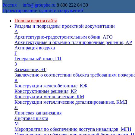
Россия
info@grouphe.ru
8 800 222 84 30
Проектирование зданий и сооружений
Полная версия сайта
Разделы и подразделы проектной документации
А
Архитектурно-градостроительным облик, АГО
Архитектурные и объемно-планировочные решения, АР
Аспирация воздуха
Г
Генеральный план, ГП
З
Заземление, ЭГ
Заключение о соответствии объекта требованиям пожарн
К
Конструкции железобетонные, КЖ
Конструктивные решения, КР
Конструкции металлические, КМ
Конструкции металлические детализированные, КМД
Л
Ливневая канализация
Лифтовая шахта
М
Мероприятия по обеспечению доступа инвалидов, МГН
Мероприятия по обеспечению пожарной безопасности, П