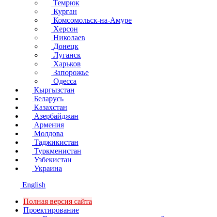
Темрюк
Курган
Комсомольск-на-Амуре
Херсон
Николаев
Донецк
Луганск
Харьков
Запорожье
Одесса
Кыргызстан
Беларусь
Казахстан
Азербайджан
Армения
Молдова
Таджикистан
Туркменистан
Узбекистан
Украина
English
Полная версия сайта
Проектирование