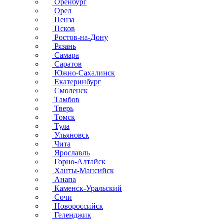
Оренбург
Орел
Пенза
Псков
Ростов-на-Дону
Рязань
Самара
Саратов
Южно-Сахалинск
Екатеринбург
Смоленск
Тамбов
Тверь
Томск
Тула
Ульяновск
Чита
Ярославль
Горно-Алтайск
Ханты-Мансийск
Анапа
Каменск-Уральский
Сочи
Новороссийск
Геленджик