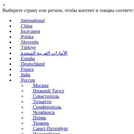
×
Выберите страну или регион, чтобы контент и товары соотве
International
China
България
Polska
Slovenija
Türkiye
الأمارات العربية المتحدة
España
Deutschland
France
Italia
Россия
Москва
Нижний Тагил
Севастополь
Тольятти
Симферополь
Челябинск
Пермь
Тюмень
Санкт-Петербург
Новосибирск