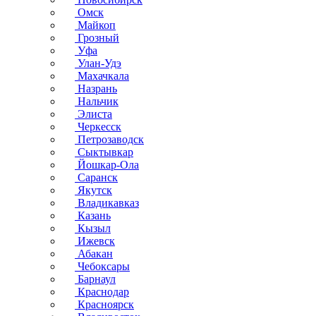
Омск
Майкоп
Грозный
Уфа
Улан-Удэ
Махачкала
Назрань
Нальчик
Элиста
Черкесск
Петрозаводск
Сыктывкар
Йошкар-Ола
Саранск
Якутск
Владикавказ
Казань
Кызыл
Ижевск
Абакан
Чебоксары
Барнаул
Краснодар
Красноярск