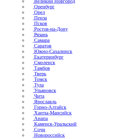
Великий Новгород
Оренбург
Орел
Пенза
Псков
Ростов-на-Дону
Рязань
Самара
Саратов
Южно-Сахалинск
Екатеринбург
Смоленск
Тамбов
Тверь
Томск
Тула
Ульяновск
Чита
Ярославль
Горно-Алтайск
Ханты-Мансийск
Анапа
Каменск-Уральский
Сочи
Новороссийск