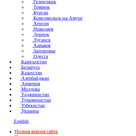
Геленджик
Темрюк
Курган
Комсомольск-на-Амуре
Херсон
Николаев
Донецк
Луганск
Харьков
Запорожье
Одесса
Кыргызстан
Беларусь
Казахстан
Азербайджан
Армения
Молдова
Таджикистан
Туркменистан
Узбекистан
Украина
English
Полная версия сайта