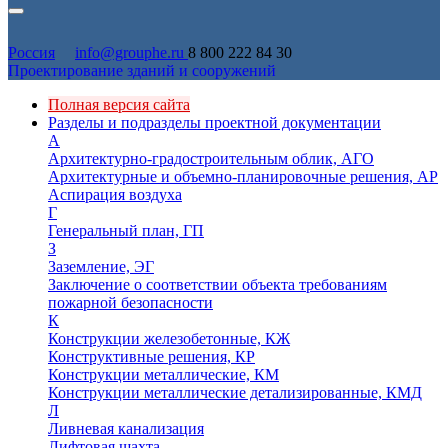
Россия
info@grouphe.ru
8 800 222 84 30
Проектирование зданий и сооружений
Полная версия сайта
Разделы и подразделы проектной документации
А
Архитектурно-градостроительным облик, АГО
Архитектурные и объемно-планировочные решения, АР
Аспирация воздуха
Г
Генеральный план, ГП
З
Заземление, ЭГ
Заключение о соответствии объекта требованиям
пожарной безопасности
К
Конструкции железобетонные, КЖ
Конструктивные решения, КР
Конструкции металлические, КМ
Конструкции металлические детализированные, КМД
Л
Ливневая канализация
Лифтовая шахта