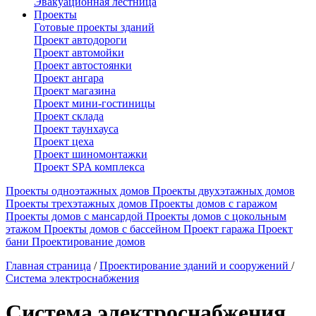
Эвакуационная лестница
Проекты
Готовые проекты зданий
Проект автодороги
Проект автомойки
Проект автостоянки
Проект ангара
Проект магазина
Проект мини-гостиницы
Проект склада
Проект таунхауса
Проект цеха
Проект шиномонтажки
Проект SPA комплекса
Проекты одноэтажных домов
Проекты двухэтажных домов
Проекты трехэтажных домов
Проекты домов с гаражом
Проекты домов с мансардой
Проекты домов с цокольным
этажом
Проекты домов с бассейном
Проект гаража
Проект
бани
Проектирование домов
Главная страница
/
Проектирование зданий и сооружений
/
Система электроснабжения
Система электроснабжения