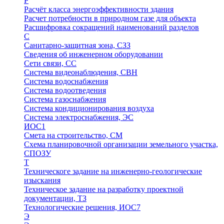
Р
Расчёт класса энергоэффективности здания
Расчет потребности в природном газе для объекта
Расшифровка сокращений наименований разделов
С
Санитарно-защитная зона, СЗЗ
Сведения об инженерном оборудовании
Сети связи, СС
Система видеонаблюдения, СВН
Система водоснабжения
Система водоотведения
Система газоснабжения
Система кондиционирования воздуха
Система электроснабжения, ЭС
ИОС1
Смета на строительство, СМ
Схема планировочной организации земельного участка,
СПОЗУ
Т
Техническоге задание на инженерно-геологические
изыскания
Техническое задание на разработку проектной
документации, ТЗ
Технологические решения, ИОC7
Э