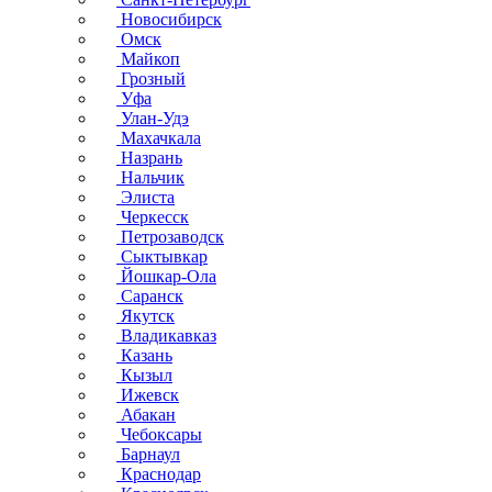
Новосибирск
Омск
Майкоп
Грозный
Уфа
Улан-Удэ
Махачкала
Назрань
Нальчик
Элиста
Черкесск
Петрозаводск
Сыктывкар
Йошкар-Ола
Саранск
Якутск
Владикавказ
Казань
Кызыл
Ижевск
Абакан
Чебоксары
Барнаул
Краснодар