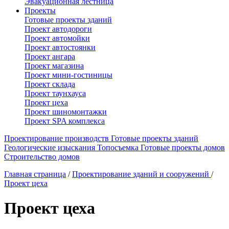
Эвакуационная лестница
Проекты
Готовые проекты зданий
Проект автодороги
Проект автомойки
Проект автостоянки
Проект ангара
Проект магазина
Проект мини-гостиницы
Проект склада
Проект таунхауса
Проект цеха
Проект шиномонтажки
Проект SPA комплекса
Проектирование производств
Готовые проекты зданий
Геологические изыскания
Топосъемка
Готовые проекты домов
Строительство домов
Главная страница
/
Проектирование зданий и сооружений
/
Проект цеха
Проект цеха