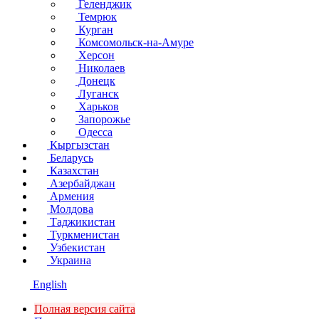
Геленджик
Темрюк
Курган
Комсомольск-на-Амуре
Херсон
Николаев
Донецк
Луганск
Харьков
Запорожье
Одесса
Кыргызстан
Беларусь
Казахстан
Азербайджан
Армения
Молдова
Таджикистан
Туркменистан
Узбекистан
Украина
English
Полная версия сайта