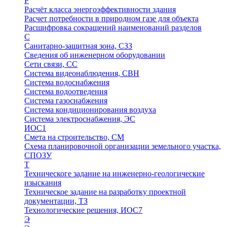
Р
Расчёт класса энергоэффективности здания
Расчет потребности в природном газе для объекта
Расшифровка сокращений наименований разделов
С
Санитарно-защитная зона, СЗЗ
Сведения об инженерном оборудовании
Сети связи, СС
Система видеонаблюдения, СВН
Система водоснабжения
Система водоотведения
Система газоснабжения
Система кондиционирования воздуха
Система электроснабжения, ЭС
ИОС1
Смета на строительство, СМ
Схема планировочной организации земельного участка,
СПОЗУ
Т
Техническоге задание на инженерно-геологические
изыскания
Техническое задание на разработку проектной
документации, ТЗ
Технологические решения, ИОC7
Э