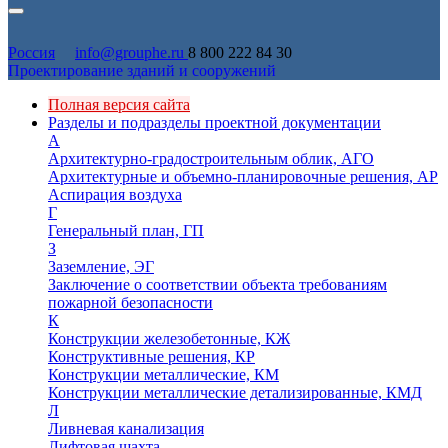
Россия
info@grouphe.ru
8 800 222 84 30
Проектирование зданий и сооружений
Полная версия сайта
Разделы и подразделы проектной документации
А
Архитектурно-градостроительным облик, АГО
Архитектурные и объемно-планировочные решения, АР
Аспирация воздуха
Г
Генеральный план, ГП
З
Заземление, ЭГ
Заключение о соответствии объекта требованиям
пожарной безопасности
К
Конструкции железобетонные, КЖ
Конструктивные решения, КР
Конструкции металлические, КМ
Конструкции металлические детализированные, КМД
Л
Ливневая канализация
Лифтовая шахта