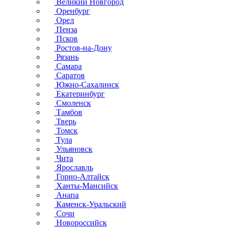
Великий Новгород
Оренбург
Орел
Пенза
Псков
Ростов-на-Дону
Рязань
Самара
Саратов
Южно-Сахалинск
Екатеринбург
Смоленск
Тамбов
Тверь
Томск
Тула
Ульяновск
Чита
Ярославль
Горно-Алтайск
Ханты-Мансийск
Анапа
Каменск-Уральский
Сочи
Новороссийск