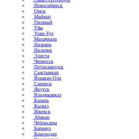
Новосибирск
Омск
Майкоп
Грозный
Уфа
Улан-Удэ
Махачкала
Назрань
Нальчик
Элиста
Черкесск
Петрозаводск
Сыктывкар
Йошкар-Ола
Саранск
Якутск
Владикавказ
Казань
Кызыл
Ижевск
Абакан
Чебоксары
Барнаул
Краснодар