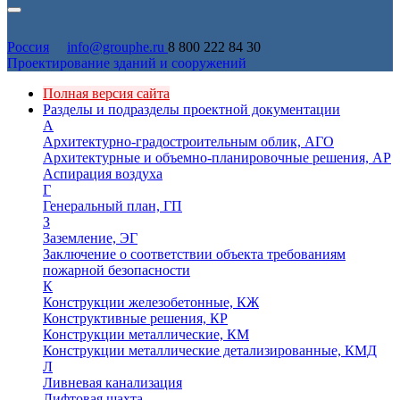
Россия
info@grouphe.ru
8 800 222 84 30
Проектирование зданий и сооружений
Полная версия сайта
Разделы и подразделы проектной документации
А
Архитектурно-градостроительным облик, АГО
Архитектурные и объемно-планировочные решения, АР
Аспирация воздуха
Г
Генеральный план, ГП
З
Заземление, ЭГ
Заключение о соответствии объекта требованиям
пожарной безопасности
К
Конструкции железобетонные, КЖ
Конструктивные решения, КР
Конструкции металлические, КМ
Конструкции металлические детализированные, КМД
Л
Ливневая канализация
Лифтовая шахта