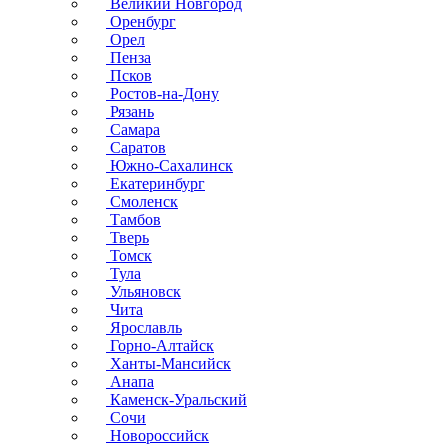
Великий Новгород
Оренбург
Орел
Пенза
Псков
Ростов-на-Дону
Рязань
Самара
Саратов
Южно-Сахалинск
Екатеринбург
Смоленск
Тамбов
Тверь
Томск
Тула
Ульяновск
Чита
Ярославль
Горно-Алтайск
Ханты-Мансийск
Анапа
Каменск-Уральский
Сочи
Новороссийск