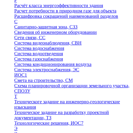
Р
Расчёт класса энергоэффективности здания
Расчет потребности в природном газе для объекта
Расшифровка сокращений наименований разделов
С
Санитарно-защитная зона, СЗЗ
Сведения об инженерном оборудовании
Сети связи, СС
Система видеонаблюдения, СВН
Система водоснабжения
Система водоотведения
Система газоснабжения
Система кондиционирования воздуха
Система электроснабжения, ЭС
ИОС1
Смета на строительство, СМ
Схема планировочной организации земельного участка,
СПОЗУ
Т
Техническоге задание на инженерно-геологические
изыскания
Техническое задание на разработку проектной
документации, ТЗ
Технологические решения, ИОC7
Э