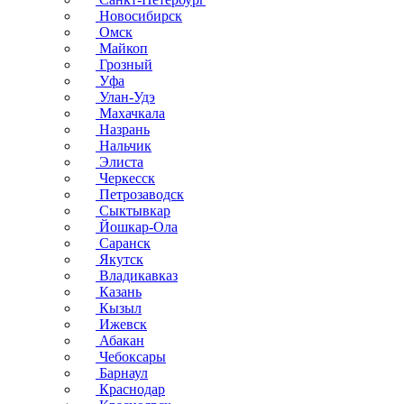
Новосибирск
Омск
Майкоп
Грозный
Уфа
Улан-Удэ
Махачкала
Назрань
Нальчик
Элиста
Черкесск
Петрозаводск
Сыктывкар
Йошкар-Ола
Саранск
Якутск
Владикавказ
Казань
Кызыл
Ижевск
Абакан
Чебоксары
Барнаул
Краснодар