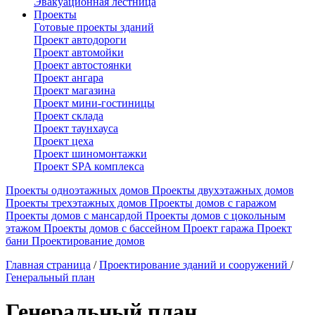
Эвакуационная лестница
Проекты
Готовые проекты зданий
Проект автодороги
Проект автомойки
Проект автостоянки
Проект ангара
Проект магазина
Проект мини-гостиницы
Проект склада
Проект таунхауса
Проект цеха
Проект шиномонтажки
Проект SPA комплекса
Проекты одноэтажных домов
Проекты двухэтажных домов
Проекты трехэтажных домов
Проекты домов с гаражом
Проекты домов с мансардой
Проекты домов с цокольным
этажом
Проекты домов с бассейном
Проект гаража
Проект
бани
Проектирование домов
Главная страница
/
Проектирование зданий и сооружений
/
Генеральный план
Генеральный план