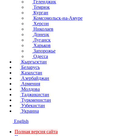
Геленджик
Темрюк
Курган
Комсомольск-на-Амуре
Херсон
Николаев
Донецк
Луганск
Харьков
Запорожье
Одесса
Кыргызстан
Беларусь
Казахстан
Азербайджан
Армения
Молдова
Таджикистан
Туркменистан
Узбекистан
Украина
English
Полная версия сайта