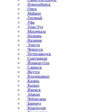
Новосибирск
Омск
Майкоп
Грозный
Уфа
Улан-Удэ
Махачкала
Назрань
Нальчик
Элиста
Черкесск
Петрозаводск
Сыктывкар
Йошкар-Ола
Саранск
Якутск
Владикавказ
Казань
Кызыл
Ижевск
Абакан
Чебоксары
Барнаул
Краснодар