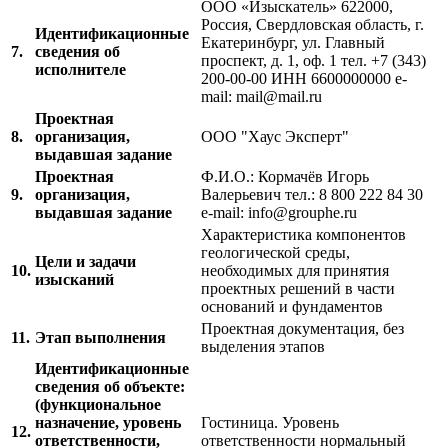
ООО «Изыскатель» 622000,
Россия, Свердловская область, г.
Идентификационные
Екатеринбург, ул. Главный
7.
сведения об
проспект, д. 1, оф. 1 тел. +7 (343)
исполнителе
200-00-00 ИНН 6600000000 e-
mail: mail@mail.ru
Проектная
8.
организация,
ООО "Хаус Эксперт"
выдавшая задание
Проектная
Ф.И.О.: Кормачёв Игорь
9.
организация,
Валерьевич тел.: 8 800 222 84 30
выдавшая задание
e-mail: info@grouphe.ru
Характеристика компонентов
геологической среды,
Цели и задачи
10.
необходимых для принятия
изысканий
проектных решений в части
оснований и фундаментов
Проектная документация, без
11.
Этап выполнения
выделения этапов
Идентификационные
сведения об объекте:
(функциональное
назначение, уровень
Гостиница. Уровень
12.
ответственности,
ответственности нормальный