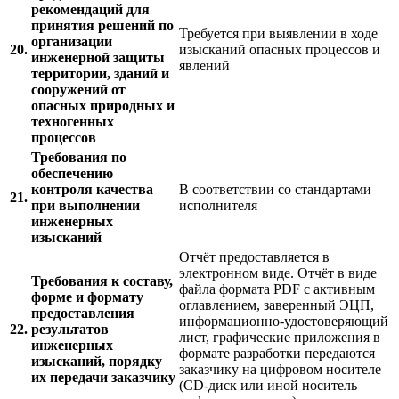
рекомендаций для
принятия решений по
Требуется при выявлении в ходе
организации
20.
изысканий опасных процессов и
инженерной защиты
явлений
территории, зданий и
сооружений от
опасных природных и
техногенных
процессов
Требования по
обеспечению
контроля качества
В соответствии со стандартами
21.
при выполнении
исполнителя
инженерных
изысканий
Отчёт предоставляется в
электронном виде. Отчёт в виде
Требования к составу,
файла формата PDF с активным
форме и формату
оглавлением, заверенный ЭЦП,
предоставления
информационно-удостоверяющий
22.
результатов
лист, графические приложения в
инженерных
формате разработки передаются
изысканий, порядку
заказчику на цифровом носителе
их передачи заказчику
(CD-диск или иной носитель