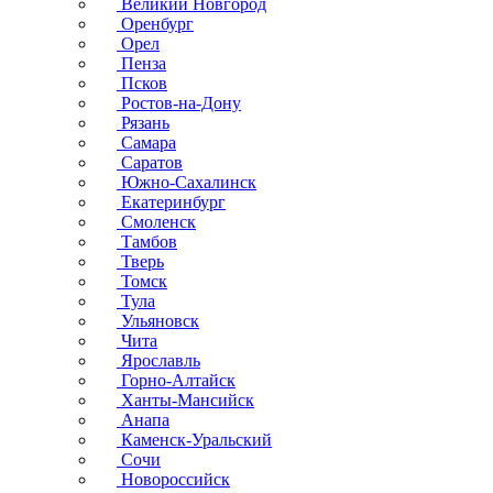
Великий Новгород
Оренбург
Орел
Пенза
Псков
Ростов-на-Дону
Рязань
Самара
Саратов
Южно-Сахалинск
Екатеринбург
Смоленск
Тамбов
Тверь
Томск
Тула
Ульяновск
Чита
Ярославль
Горно-Алтайск
Ханты-Мансийск
Анапа
Каменск-Уральский
Сочи
Новороссийск