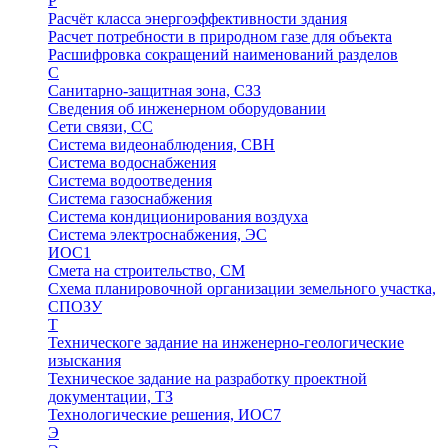
Р
Расчёт класса энергоэффективности здания
Расчет потребности в природном газе для объекта
Расшифровка сокращений наименований разделов
С
Санитарно-защитная зона, СЗЗ
Сведения об инженерном оборудовании
Сети связи, СС
Система видеонаблюдения, СВН
Система водоснабжения
Система водоотведения
Система газоснабжения
Система кондиционирования воздуха
Система электроснабжения, ЭС
ИОС1
Смета на строительство, СМ
Схема планировочной организации земельного участка,
СПОЗУ
Т
Техническоге задание на инженерно-геологические
изыскания
Техническое задание на разработку проектной
документации, ТЗ
Технологические решения, ИОC7
Э