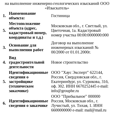
на выполнение инженерно-геологических изысканий ООО
«Изыскатель»
Наименование
1.
Гостиница
объекта:
Местоположение
Московская обл., г. Светлый, ул.
объекта (адрес,
5.
Цветочная, 1а. Кадастровый
кадастровый номер,
номер участка 00:00:0000000:000
координаты и т.д.)
Договор на выполнение
Основание для
3.
инженерных изысканий №
выполнения работ
00/2000 от 01.01.2000г.
Вид
4.
градостроительной
Новое строительство
деятельности
Идентификационные
ООО "Хаус Эксперт" 622144,
сведения о
Россия, Свердловская обл., г.
5.
застройщике
Екатеринбург, ул. Сурикова, 31б,
(техническом
оф. 302. ИНН 6670252445 e-mail:
заказчике)
info@grouphe.ru
ООО "Прибыльное" 000000
Идентификационные
Россия, Московская обл., г.
6.
сведения о заказчике
Лучистый, ул. Тихая, 1. ИНН
6600000000 e-mail: mail@mail.ru