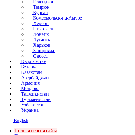
Геленджик
Темрюк
Курган
Комсомольск-на-Амуре
Херсон
Николаев
Донецк
Луганск
Харьков
Запорожье
Одесса
Кыргызстан
Беларусь
Казахстан
Азербайджан
Армения
Молдова
Таджикистан
Туркменистан
Узбекистан
Украина
English
Полная версия сайта