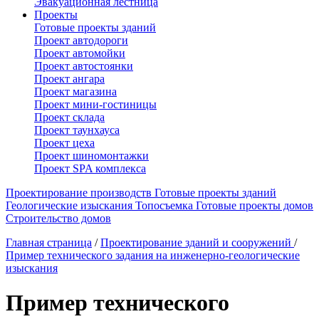
Эвакуационная лестница
Проекты
Готовые проекты зданий
Проект автодороги
Проект автомойки
Проект автостоянки
Проект ангара
Проект магазина
Проект мини-гостиницы
Проект склада
Проект таунхауса
Проект цеха
Проект шиномонтажки
Проект SPA комплекса
Проектирование производств
Готовые проекты зданий
Геологические изыскания
Топосъемка
Готовые проекты домов
Строительство домов
Главная страница
/
Проектирование зданий и сооружений
/
Пример технического задания на инженерно-геологические
изыскания
Пример технического