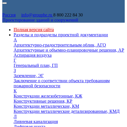
Россия
info@grouphe.ru
8 800 222 84 30
Проектирование зданий и сооружений
Полная версия сайта
Разделы и подразделы проектной документации
А
Архитектурно-градостроительным облик, АГО
Архитектурные и объемно-планировочные решения, АР
Аспирация воздуха
Г
Генеральный план, ГП
З
Заземление, ЭГ
Заключение о соответствии объекта требованиям
пожарной безопасности
К
Конструкции железобетонные, КЖ
Конструктивные решения, КР
Конструкции металлические, КМ
Конструкции металлические детализированные, КМД
Л
Ливневая канализация
Лифтовая шахта