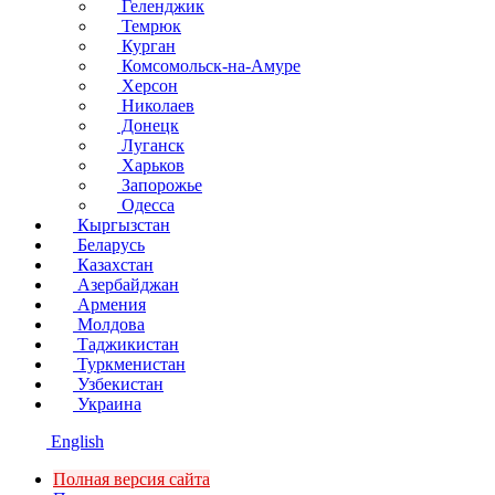
Геленджик
Темрюк
Курган
Комсомольск-на-Амуре
Херсон
Николаев
Донецк
Луганск
Харьков
Запорожье
Одесса
Кыргызстан
Беларусь
Казахстан
Азербайджан
Армения
Молдова
Таджикистан
Туркменистан
Узбекистан
Украина
English
Полная версия сайта