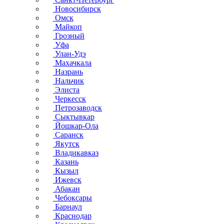
Новосибирск
Омск
Майкоп
Грозный
Уфа
Улан-Удэ
Махачкала
Назрань
Нальчик
Элиста
Черкесск
Петрозаводск
Сыктывкар
Йошкар-Ола
Саранск
Якутск
Владикавказ
Казань
Кызыл
Ижевск
Абакан
Чебоксары
Барнаул
Краснодар