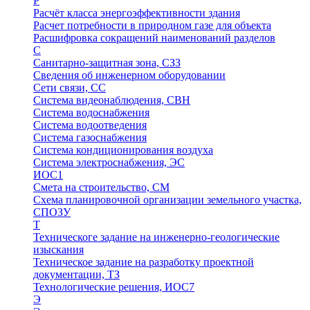
Р
Расчёт класса энергоэффективности здания
Расчет потребности в природном газе для объекта
Расшифровка сокращений наименований разделов
С
Санитарно-защитная зона, СЗЗ
Сведения об инженерном оборудовании
Сети связи, СС
Система видеонаблюдения, СВН
Система водоснабжения
Система водоотведения
Система газоснабжения
Система кондиционирования воздуха
Система электроснабжения, ЭС
ИОС1
Смета на строительство, СМ
Схема планировочной организации земельного участка,
СПОЗУ
Т
Техническоге задание на инженерно-геологические
изыскания
Техническое задание на разработку проектной
документации, ТЗ
Технологические решения, ИОC7
Э