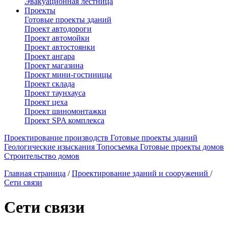
Эвакуационная лестница
Проекты
Готовые проекты зданий
Проект автодороги
Проект автомойки
Проект автостоянки
Проект ангара
Проект магазина
Проект мини-гостиницы
Проект склада
Проект таунхауса
Проект цеха
Проект шиномонтажки
Проект SPA комплекса
Проектирование производств
Готовые проекты зданий
Геологические изыскания
Топосъемка
Готовые проекты домов
Строительство домов
Главная страница
/
Проектирование зданий и сооружений
/
Сети связи
Сети связи