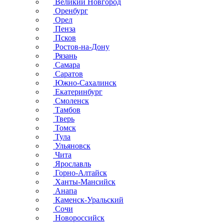
Великий Новгород
Оренбург
Орел
Пенза
Псков
Ростов-на-Дону
Рязань
Самара
Саратов
Южно-Сахалинск
Екатеринбург
Смоленск
Тамбов
Тверь
Томск
Тула
Ульяновск
Чита
Ярославль
Горно-Алтайск
Ханты-Мансийск
Анапа
Каменск-Уральский
Сочи
Новороссийск