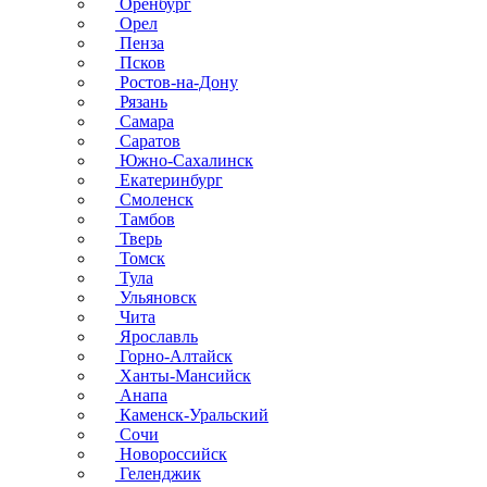
Оренбург
Орел
Пенза
Псков
Ростов-на-Дону
Рязань
Самара
Саратов
Южно-Сахалинск
Екатеринбург
Смоленск
Тамбов
Тверь
Томск
Тула
Ульяновск
Чита
Ярославль
Горно-Алтайск
Ханты-Мансийск
Анапа
Каменск-Уральский
Сочи
Новороссийск
Геленджик