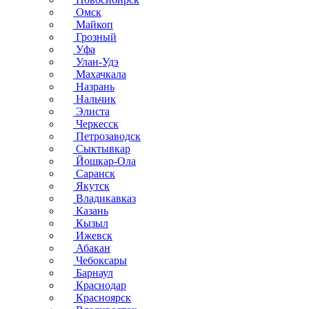
Омск
Майкоп
Грозный
Уфа
Улан-Удэ
Махачкала
Назрань
Нальчик
Элиста
Черкесск
Петрозаводск
Сыктывкар
Йошкар-Ола
Саранск
Якутск
Владикавказ
Казань
Кызыл
Ижевск
Абакан
Чебоксары
Барнаул
Краснодар
Красноярск