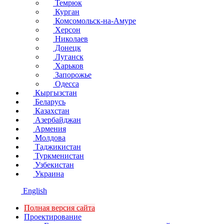
Темрюк
Курган
Комсомольск-на-Амуре
Херсон
Николаев
Донецк
Луганск
Харьков
Запорожье
Одесса
Кыргызстан
Беларусь
Казахстан
Азербайджан
Армения
Молдова
Таджикистан
Туркменистан
Узбекистан
Украина
English
Полная версия сайта
Проектирование