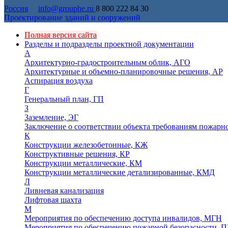
Россия
info@grouphe.ru
8 800 222 84 30
Проектирование зданий и сооружений
Полная версия сайта
Разделы и подразделы проектной документации
А
Архитектурно-градостроительным облик, АГО
Архитектурные и объемно-планировочные решения, АР
Аспирация воздуха
Г
Генеральный план, ГП
З
Заземление, ЭГ
Заключение о соответствии объекта требованиям пожарн
К
Конструкции железобетонные, КЖ
Конструктивные решения, КР
Конструкции металлические, КМ
Конструкции металлические детализированные, КМД
Л
Ливневая канализация
Лифтовая шахта
М
Мероприятия по обеспечению доступа инвалидов, МГН
Мероприятия по обеспечению пожарной безопасности, П