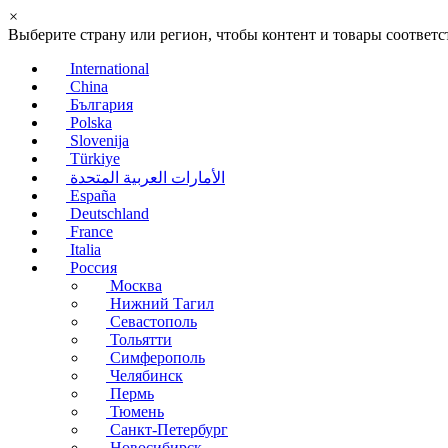
×
Выберите страну или регион, чтобы контент и товары соотве
International
China
България
Polska
Slovenija
Türkiye
الأمارات العربية المتحدة
España
Deutschland
France
Italia
Россия
Москва
Нижний Тагил
Севастополь
Тольятти
Симферополь
Челябинск
Пермь
Тюмень
Санкт-Петербург
Новосибирск