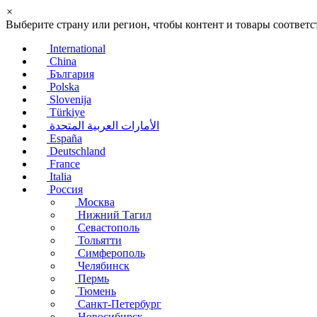
×
Выберите страну или регион, чтобы контент и товары соотве
International
China
България
Polska
Slovenija
Türkiye
الأمارات العربية المتحدة
España
Deutschland
France
Italia
Россия
Москва
Нижний Тагил
Севастополь
Тольятти
Симферополь
Челябинск
Пермь
Тюмень
Санкт-Петербург
Новосибирск