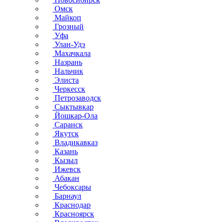
Омск
Майкоп
Грозный
Уфа
Улан-Удэ
Махачкала
Назрань
Нальчик
Элиста
Черкесск
Петрозаводск
Сыктывкар
Йошкар-Ола
Саранск
Якутск
Владикавказ
Казань
Кызыл
Ижевск
Абакан
Чебоксары
Барнаул
Краснодар
Красноярск