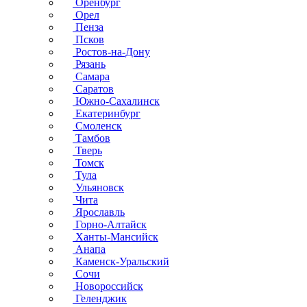
Оренбург
Орел
Пенза
Псков
Ростов-на-Дону
Рязань
Самара
Саратов
Южно-Сахалинск
Екатеринбург
Смоленск
Тамбов
Тверь
Томск
Тула
Ульяновск
Чита
Ярославль
Горно-Алтайск
Ханты-Мансийск
Анапа
Каменск-Уральский
Сочи
Новороссийск
Геленджик