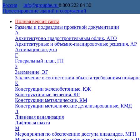
Россия
info@grouphe.ru
8 800 222 84 30
Проектирование зданий и сооружений
Полная версия сайта
Разделы и подразделы проектной документации
А
Архитектурно-градостроительным облик, АГО
Архитектурные и объемно-планировочные решения, АР
Аспирация воздуха
Г
Генеральный план, ГП
З
Заземление, ЭГ
Заключение о соответствии объекта требованиям пожарн
К
Конструкции железобетонные, КЖ
Конструктивные решения, КР
Конструкции металлические, КМ
Конструкции металлические детализированные, КМД
Л
Ливневая канализация
Лифтовая шахта
М
Мероприятия по обеспечению доступа инвалидов, МГН
Мероприятия по обеспечению пожарной безопасности, П