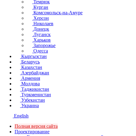
Темрюк
Курган
Комсомольск-на-Амуре
Херсон
Николаев
Донецк
Луганск
Харьков
Запорожье
Одесса
Кыргызстан
Беларусь
Казахстан
Азербайджан
Армения
Молдова
Таджикистан
Туркменистан
Узбекистан
Украина
English
Полная версия сайта
Проектирование