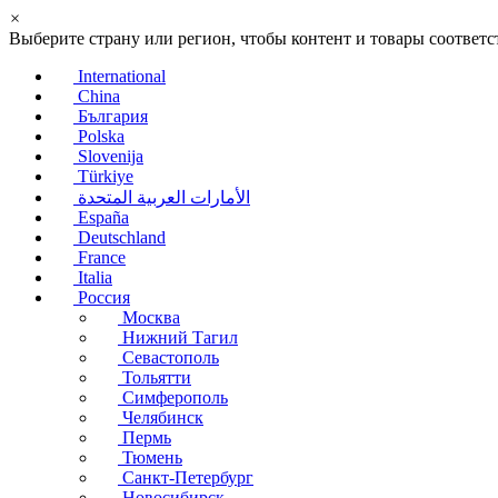
×
Выберите страну или регион, чтобы контент и товары соотве
International
China
България
Polska
Slovenija
Türkiye
الأمارات العربية المتحدة
España
Deutschland
France
Italia
Россия
Москва
Нижний Тагил
Севастополь
Тольятти
Симферополь
Челябинск
Пермь
Тюмень
Санкт-Петербург
Новосибирск