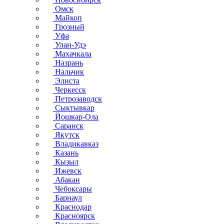
Омск
Майкоп
Грозный
Уфа
Улан-Удэ
Махачкала
Назрань
Нальчик
Элиста
Черкесск
Петрозаводск
Сыктывкар
Йошкар-Ола
Саранск
Якутск
Владикавказ
Казань
Кызыл
Ижевск
Абакан
Чебоксары
Барнаул
Краснодар
Красноярск