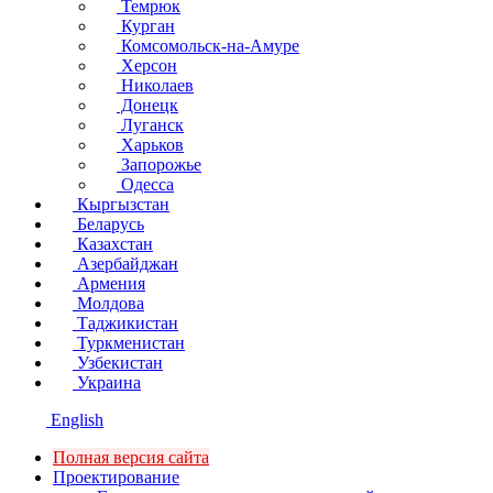
Темрюк
Курган
Комсомольск-на-Амуре
Херсон
Николаев
Донецк
Луганск
Харьков
Запорожье
Одесса
Кыргызстан
Беларусь
Казахстан
Азербайджан
Армения
Молдова
Таджикистан
Туркменистан
Узбекистан
Украина
English
Полная версия сайта
Проектирование