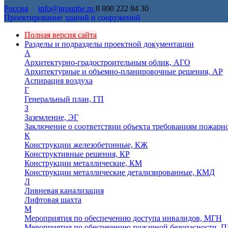
Россия
info@grouphe.ru
8 800 222 84 30
Проектирование зданий и сооружений
Полная версия сайта
Разделы и подразделы проектной документации
А
Архитектурно-градостроительным облик, АГО
Архитектурные и объемно-планировочные решения, АР
Аспирация воздуха
Г
Генеральный план, ГП
З
Заземление, ЭГ
Заключение о соответствии объекта требованиям пожарн
К
Конструкции железобетонные, КЖ
Конструктивные решения, КР
Конструкции металлические, КМ
Конструкции металлические детализированные, КМД
Л
Ливневая канализация
Лифтовая шахта
М
Мероприятия по обеспечению доступа инвалидов, МГН
Мероприятия по обеспечению пожарной безопасности, П