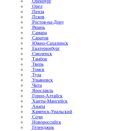
Оренбург
Орел
Пенза
Псков
Ростов-на-Дону
Рязань
Самара
Саратов
Южно-Сахалинск
Екатеринбург
Смоленск
Тамбов
Тверь
Томск
Тула
Ульяновск
Чита
Ярославль
Горно-Алтайск
Ханты-Мансийск
Анапа
Каменск-Уральский
Сочи
Новороссийск
Геленджик