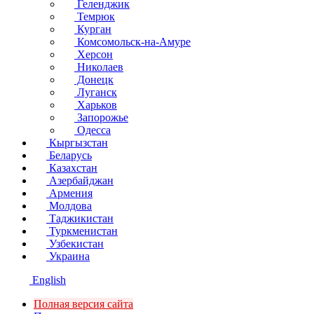
Геленджик
Темрюк
Курган
Комсомольск-на-Амуре
Херсон
Николаев
Донецк
Луганск
Харьков
Запорожье
Одесса
Кыргызстан
Беларусь
Казахстан
Азербайджан
Армения
Молдова
Таджикистан
Туркменистан
Узбекистан
Украина
English
Полная версия сайта