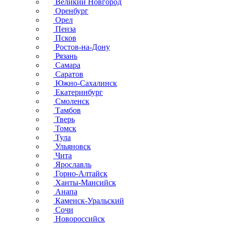
Великий Новгород
Оренбург
Орел
Пенза
Псков
Ростов-на-Дону
Рязань
Самара
Саратов
Южно-Сахалинск
Екатеринбург
Смоленск
Тамбов
Тверь
Томск
Тула
Ульяновск
Чита
Ярославль
Горно-Алтайск
Ханты-Мансийск
Анапа
Каменск-Уральский
Сочи
Новороссийск