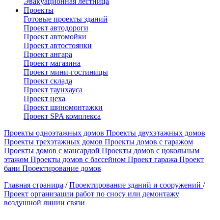
Эвакуационная лестница
Проекты
Готовые проекты зданий
Проект автодороги
Проект автомойки
Проект автостоянки
Проект ангара
Проект магазина
Проект мини-гостиницы
Проект склада
Проект таунхауса
Проект цеха
Проект шиномонтажки
Проект SPA комплекса
Проекты одноэтажных домов
Проекты двухэтажных домов
Проекты трехэтажных домов
Проекты домов с гаражом
Проекты домов с мансардой
Проекты домов с цокольным
этажом
Проекты домов с бассейном
Проект гаража
Проект
бани
Проектирование домов
Главная страница
/
Проектирование зданий и сооружений
/
Проект организации работ по сносу или демонтажу
воздушной линии связи