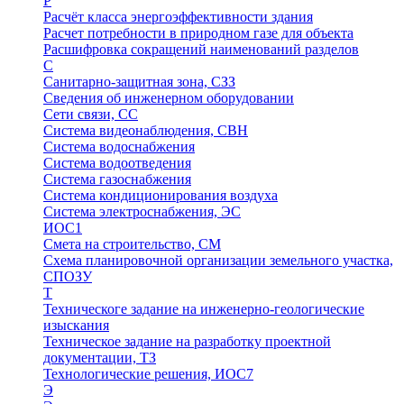
Р
Расчёт класса энергоэффективности здания
Расчет потребности в природном газе для объекта
Расшифровка сокращений наименований разделов
С
Санитарно-защитная зона, СЗЗ
Сведения об инженерном оборудовании
Сети связи, СС
Система видеонаблюдения, СВН
Система водоснабжения
Система водоотведения
Система газоснабжения
Система кондиционирования воздуха
Система электроснабжения, ЭС
ИОС1
Смета на строительство, СМ
Схема планировочной организации земельного участка,
СПОЗУ
Т
Техническоге задание на инженерно-геологические
изыскания
Техническое задание на разработку проектной
документации, ТЗ
Технологические решения, ИОC7
Э