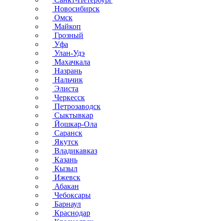
Новосибирск
Омск
Майкоп
Грозный
Уфа
Улан-Удэ
Махачкала
Назрань
Нальчик
Элиста
Черкесск
Петрозаводск
Сыктывкар
Йошкар-Ола
Саранск
Якутск
Владикавказ
Казань
Кызыл
Ижевск
Абакан
Чебоксары
Барнаул
Краснодар