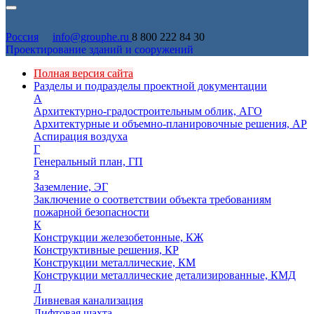
Россия
info@grouphe.ru
8 800 222 84 30
Проектирование зданий и сооружений
Полная версия сайта
Разделы и подразделы проектной документации
А
Архитектурно-градостроительным облик, АГО
Архитектурные и объемно-планировочные решения, АР
Аспирация воздуха
Г
Генеральный план, ГП
З
Заземление, ЭГ
Заключение о соответствии объекта требованиям
пожарной безопасности
К
Конструкции железобетонные, КЖ
Конструктивные решения, КР
Конструкции металлические, КМ
Конструкции металлические детализированные, КМД
Л
Ливневая канализация
Лифтовая шахта