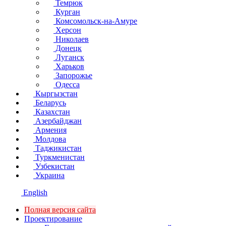
Темрюк
Курган
Комсомольск-на-Амуре
Херсон
Николаев
Донецк
Луганск
Харьков
Запорожье
Одесса
Кыргызстан
Беларусь
Казахстан
Азербайджан
Армения
Молдова
Таджикистан
Туркменистан
Узбекистан
Украина
English
Полная версия сайта
Проектирование