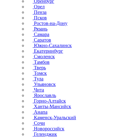
Оренбург
Орел
Пенза
Псков
Ростов-на-Дону
Рязань
Самара
Саратов
Южно-Сахалинск
Екатеринбург
Смоленск
Тамбов
Тверь
Томск
Тула
Ульяновск
Чита
Ярославль
Горно-Алтайск
Ханты-Мансийск
Анапа
Каменск-Уральский
Сочи
Новороссийск
Геленджик