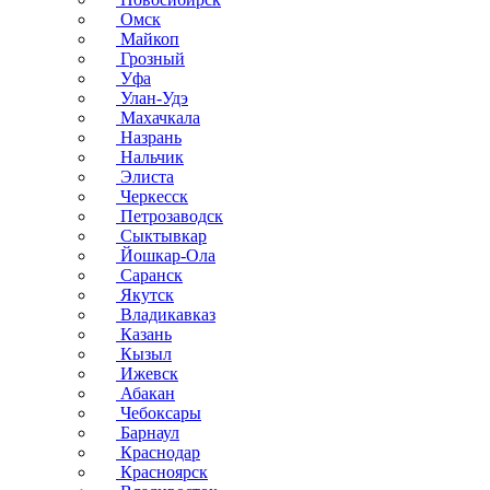
Омск
Майкоп
Грозный
Уфа
Улан-Удэ
Махачкала
Назрань
Нальчик
Элиста
Черкесск
Петрозаводск
Сыктывкар
Йошкар-Ола
Саранск
Якутск
Владикавказ
Казань
Кызыл
Ижевск
Абакан
Чебоксары
Барнаул
Краснодар
Красноярск