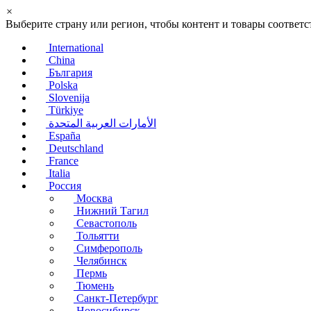
×
Выберите страну или регион, чтобы контент и товары соотве
International
China
България
Polska
Slovenija
Türkiye
الأمارات العربية المتحدة
España
Deutschland
France
Italia
Россия
Москва
Нижний Тагил
Севастополь
Тольятти
Симферополь
Челябинск
Пермь
Тюмень
Санкт-Петербург
Новосибирск