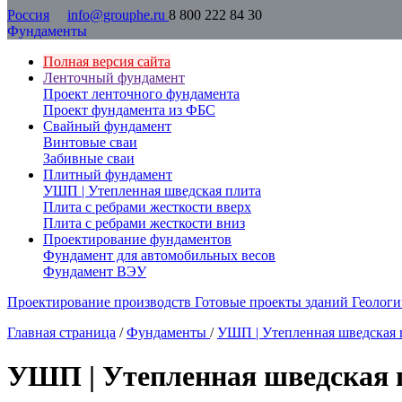
Россия
info@grouphe.ru
8 800 222 84 30
Фундаменты
Полная версия сайта
Ленточный фундамент
Проект ленточного фундамента
Проект фундамента из ФБС
Свайный фундамент
Винтовые сваи
Забивные сваи
Плитный фундамент
УШП | Утепленная шведская плита
Плита с ребрами жесткости вверх
Плита с ребрами жесткости вниз
Проектирование фундаментов
Фундамент для автомобильных весов
Фундамент ВЭУ
Проектирование производств
Готовые проекты зданий
Геологи
Главная страница
/
Фундаменты
/
УШП | Утепленная шведская 
УШП | Утепленная шведская 