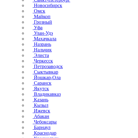
Новосибирск
Омск
Майкоп
Грозный
Уфа
Улан-Удэ
Махачкала
Назрань
Нальчик
Элиста
Черкесск
Петрозаводск
Сыктывкар
Йошкар-Ола
Саранск
Якутск
Владикавказ
Казань
Кызыл
Ижевск
Абакан
Чебоксары
Барнаул
Краснодар