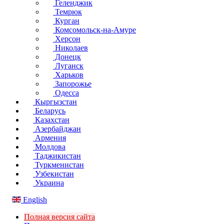
Геленджик
Темрюк
Курган
Комсомольск-на-Амуре
Херсон
Николаев
Донецк
Луганск
Харьков
Запорожье
Одесса
Кыргызстан
Беларусь
Казахстан
Азербайджан
Армения
Молдова
Таджикистан
Туркменистан
Узбекистан
Украина
English
Полная версия сайта