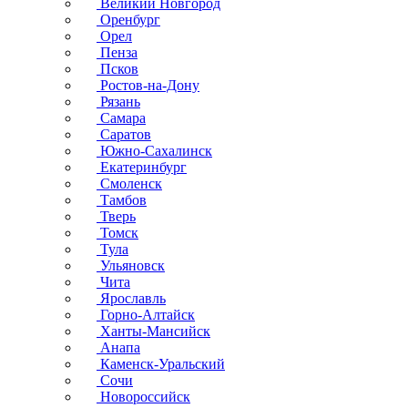
Великий Новгород
Оренбург
Орел
Пенза
Псков
Ростов-на-Дону
Рязань
Самара
Саратов
Южно-Сахалинск
Екатеринбург
Смоленск
Тамбов
Тверь
Томск
Тула
Ульяновск
Чита
Ярославль
Горно-Алтайск
Ханты-Мансийск
Анапа
Каменск-Уральский
Сочи
Новороссийск