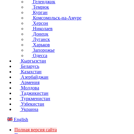
Геленджик
Темрюк
Курган
Комсомольск-на-Амуре
Херсон
Николаев
Донецк
Луганск
Харьков
Запорожье
Одесса
Кыргызстан
Беларусь
Казахстан
Азербайджан
Армения
Молдова
Таджикистан
Туркменистан
Узбекистан
Украина
English
Полная версия сайта