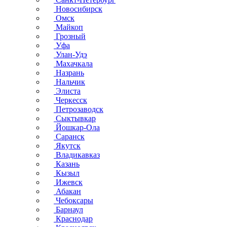
Новосибирск
Омск
Майкоп
Грозный
Уфа
Улан-Удэ
Махачкала
Назрань
Нальчик
Элиста
Черкесск
Петрозаводск
Сыктывкар
Йошкар-Ола
Саранск
Якутск
Владикавказ
Казань
Кызыл
Ижевск
Абакан
Чебоксары
Барнаул
Краснодар