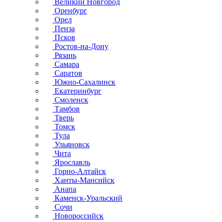
Великий Новгород
Оренбург
Орел
Пенза
Псков
Ростов-на-Дону
Рязань
Самара
Саратов
Южно-Сахалинск
Екатеринбург
Смоленск
Тамбов
Тверь
Томск
Тула
Ульяновск
Чита
Ярославль
Горно-Алтайск
Ханты-Мансийск
Анапа
Каменск-Уральский
Сочи
Новороссийск