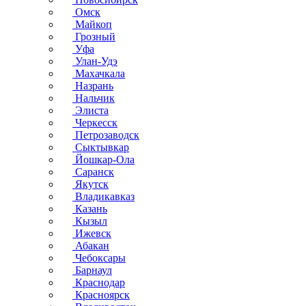
Омск
Майкоп
Грозный
Уфа
Улан-Удэ
Махачкала
Назрань
Нальчик
Элиста
Черкесск
Петрозаводск
Сыктывкар
Йошкар-Ола
Саранск
Якутск
Владикавказ
Казань
Кызыл
Ижевск
Абакан
Чебоксары
Барнаул
Краснодар
Красноярск