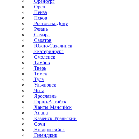
Оренбург
Орел
Пенза
Псков
Ростов-на-Дону
Рязань
Самара
Саратов
Южно-Сахалинск
Екатеринбург
Смоленск
Тамбов
Тверь
Томск
Тула
Ульяновск
Чита
Ярославль
Горно-Алтайск
Ханты-Мансийск
Анапа
Каменск-Уральский
Сочи
Новороссийск
Геленджик