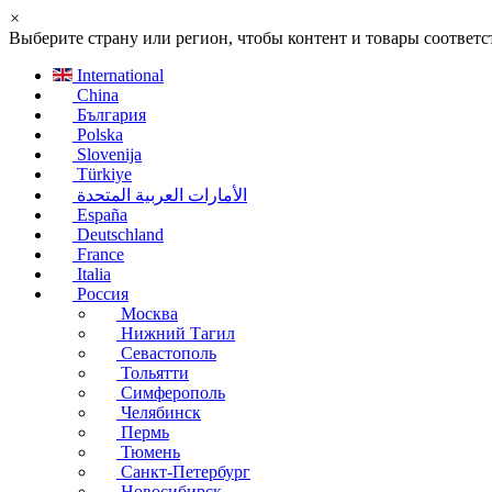
×
Выберите страну или регион, чтобы контент и товары соотве
International
China
България
Polska
Slovenija
Türkiye
الأمارات العربية المتحدة
España
Deutschland
France
Italia
Россия
Москва
Нижний Тагил
Севастополь
Тольятти
Симферополь
Челябинск
Пермь
Тюмень
Санкт-Петербург
Новосибирск