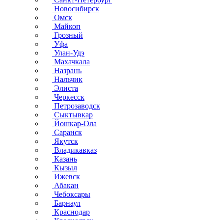
Новосибирск
Омск
Майкоп
Грозный
Уфа
Улан-Удэ
Махачкала
Назрань
Нальчик
Элиста
Черкесск
Петрозаводск
Сыктывкар
Йошкар-Ола
Саранск
Якутск
Владикавказ
Казань
Кызыл
Ижевск
Абакан
Чебоксары
Барнаул
Краснодар