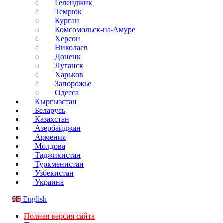
Геленджик
Темрюк
Курган
Комсомольск-на-Амуре
Херсон
Николаев
Донецк
Луганск
Харьков
Запорожье
Одесса
Кыргызстан
Беларусь
Казахстан
Азербайджан
Армения
Молдова
Таджикистан
Туркменистан
Узбекистан
Украина
English
Полная версия сайта