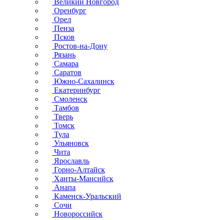
Великий Новгород
Оренбург
Орел
Пенза
Псков
Ростов-на-Дону
Рязань
Самара
Саратов
Южно-Сахалинск
Екатеринбург
Смоленск
Тамбов
Тверь
Томск
Тула
Ульяновск
Чита
Ярославль
Горно-Алтайск
Ханты-Мансийск
Анапа
Каменск-Уральский
Сочи
Новороссийск