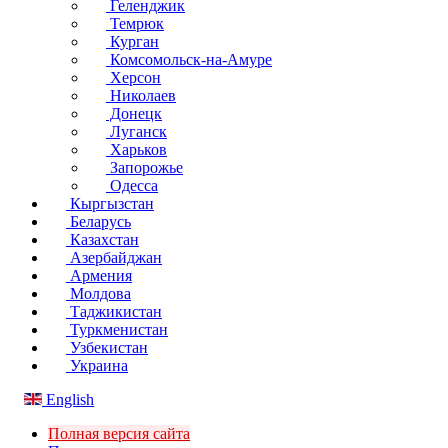
Геленджик
Темрюк
Курган
Комсомольск-на-Амуре
Херсон
Николаев
Донецк
Луганск
Харьков
Запорожье
Одесса
Кыргызстан
Беларусь
Казахстан
Азербайджан
Армения
Молдова
Таджикистан
Туркменистан
Узбекистан
Украина
English
Полная версия сайта