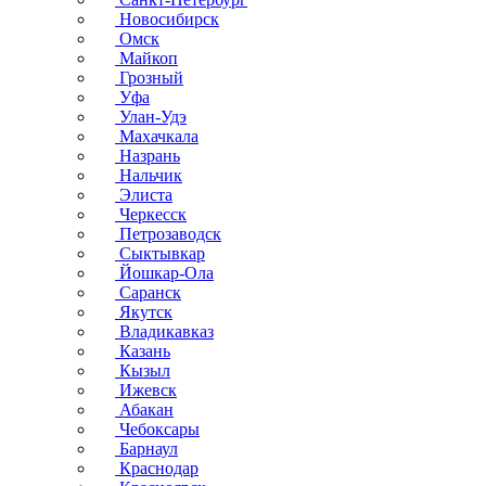
Новосибирск
Омск
Майкоп
Грозный
Уфа
Улан-Удэ
Махачкала
Назрань
Нальчик
Элиста
Черкесск
Петрозаводск
Сыктывкар
Йошкар-Ола
Саранск
Якутск
Владикавказ
Казань
Кызыл
Ижевск
Абакан
Чебоксары
Барнаул
Краснодар