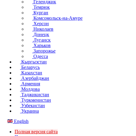
Геленджик
Темрюк
Курган
Комсомольск-на-Амуре
Херсон
Николаев
Донецк
Луганск
Харьков
Запорожье
Одесса
Кыргызстан
Беларусь
Казахстан
Азербайджан
Армения
Молдова
Таджикистан
Туркменистан
Узбекистан
Украина
English
Полная версия сайта