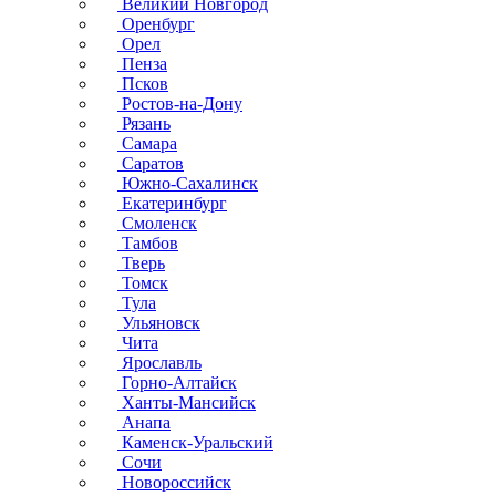
Великий Новгород
Оренбург
Орел
Пенза
Псков
Ростов-на-Дону
Рязань
Самара
Саратов
Южно-Сахалинск
Екатеринбург
Смоленск
Тамбов
Тверь
Томск
Тула
Ульяновск
Чита
Ярославль
Горно-Алтайск
Ханты-Мансийск
Анапа
Каменск-Уральский
Сочи
Новороссийск