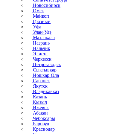
Новосибирск
Омск
Майкоп
Грозный
Уфа
Улан-Удэ
Махачкала
Назрань
Нальчик
Элиста
Черкесск
Петрозаводск
Сыктывкар
Йошкар-Ола
Саранск
Якутск
Владикавказ
Казань
Кызыл
Ижевск
Абакан
Чебоксары
Барнаул
Краснодар