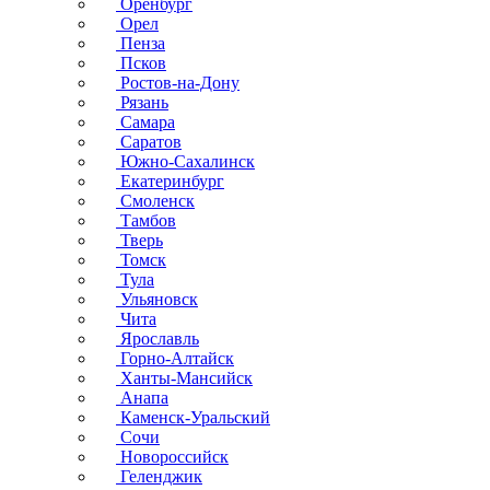
Оренбург
Орел
Пенза
Псков
Ростов-на-Дону
Рязань
Самара
Саратов
Южно-Сахалинск
Екатеринбург
Смоленск
Тамбов
Тверь
Томск
Тула
Ульяновск
Чита
Ярославль
Горно-Алтайск
Ханты-Мансийск
Анапа
Каменск-Уральский
Сочи
Новороссийск
Геленджик