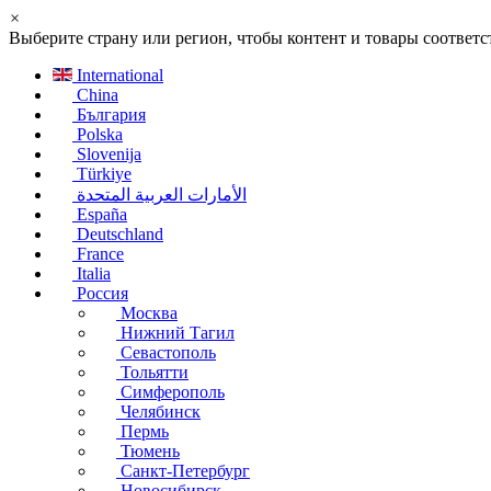
×
Выберите страну или регион, чтобы контент и товары соотве
International
China
България
Polska
Slovenija
Türkiye
الأمارات العربية المتحدة
España
Deutschland
France
Italia
Россия
Москва
Нижний Тагил
Севастополь
Тольятти
Симферополь
Челябинск
Пермь
Тюмень
Санкт-Петербург
Новосибирск