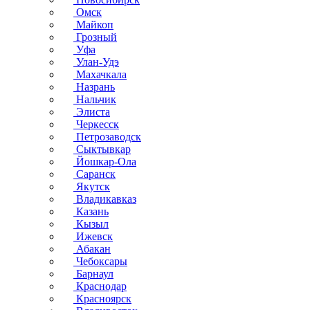
Омск
Майкоп
Грозный
Уфа
Улан-Удэ
Махачкала
Назрань
Нальчик
Элиста
Черкесск
Петрозаводск
Сыктывкар
Йошкар-Ола
Саранск
Якутск
Владикавказ
Казань
Кызыл
Ижевск
Абакан
Чебоксары
Барнаул
Краснодар
Красноярск