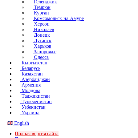
Геленджик
Темрюк
Курган
Комсомольск-на-Амуре
Херсон
Николаев
Донецк
Луганск
Харьков
Запорожье
Одесса
Кыргызстан
Беларусь
Казахстан
Азербайджан
Армения
Молдова
Таджикистан
Туркменистан
Узбекистан
Украина
English
Полная версия сайта