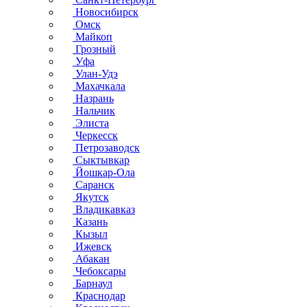
Новосибирск
Омск
Майкоп
Грозный
Уфа
Улан-Удэ
Махачкала
Назрань
Нальчик
Элиста
Черкесск
Петрозаводск
Сыктывкар
Йошкар-Ола
Саранск
Якутск
Владикавказ
Казань
Кызыл
Ижевск
Абакан
Чебоксары
Барнаул
Краснодар