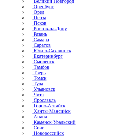
Великий Новгород
Оренбург
Орел
Пенза
Псков
Ростов-на-Дону
Рязань
Самара
Саратов
Южно-Сахалинск
Екатеринбург
Смоленск
Тамбов
Тверь
Томск
Тула
Ульяновск
Чита
Ярославль
Горно-Алтайск
Ханты-Мансийск
Анапа
Каменск-Уральский
Сочи
Новороссийск