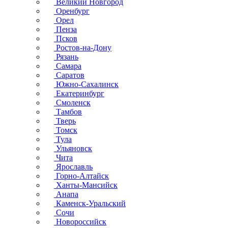
Великий Новгород
Оренбург
Орел
Пенза
Псков
Ростов-на-Дону
Рязань
Самара
Саратов
Южно-Сахалинск
Екатеринбург
Смоленск
Тамбов
Тверь
Томск
Тула
Ульяновск
Чита
Ярославль
Горно-Алтайск
Ханты-Мансийск
Анапа
Каменск-Уральский
Сочи
Новороссийск