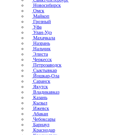
Новосибирск
Омск
Майкоп
Грозный
Уфа
Улан-Удэ
Махачкала
Назрань
Нальчик
Элиста
Черкесск
Петрозаводск
Сыктывкар
Йошкар-Ола
Саранск
Якутск
Владикавказ
Казань
Кызыл
Ижевск
Абакан
Чебоксары
Барнаул
Краснодар