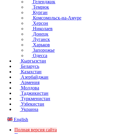
Геленджик
Темрюк
Курган
Комсомольск-на-Амуре
Херсон
Николаев
Донецк
Луганск
Харьков
Запорожье
Одесса
Кыргызстан
Беларусь
Казахстан
Азербайджан
Армения
Молдова
Таджикистан
Туркменистан
Узбекистан
Украина
English
Полная версия сайта