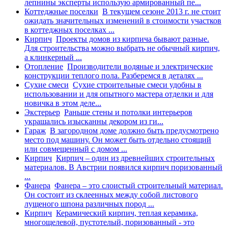
лепнины эксперты использую армированный пе...
Коттеджные поселки
В текущем сезоне 2013 г. не стоит
ожидать значительных изменений в стоимости участков
в коттеджных поселках ...
Кирпич
Проекты домов из кирпича бывают разные.
Для строительства можно выбрать не обычный кирпич,
а клинкерный ...
Отопление
Производители водяные и электрические
конструкции теплого пола. Разберемся в деталях ...
Сухие смеси
Сухие строительные смеси удобны в
использовании и для опытного мастера отделки и для
новичка в этом деле...
Экстерьер
Раньше стены и потолки интерьеров
украшались изысканны декором из ги...
Гараж
В загородном доме должно быть предусмотрено
место под машину. Он может быть отдельно стоящий
или совмещенный с домом ...
Кирпич
Кирпич – один из древнейших строительных
материалов. В Австрии появился кирпич поризованный
...
Фанера
Фанера – это слоистый строительный материал.
Он состоит из склеенных между собой листового
лущеного шпона различных пород ...
Кирпич
Керамический кирпич, теплая керамика,
многощелевой, пустотелый, поризованный - это