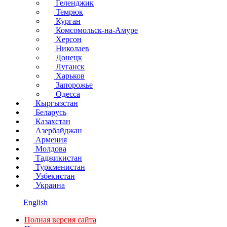
Геленджик
Темрюк
Курган
Комсомольск-на-Амуре
Херсон
Николаев
Донецк
Луганск
Харьков
Запорожье
Одесса
Кыргызстан
Беларусь
Казахстан
Азербайджан
Армения
Молдова
Таджикистан
Туркменистан
Узбекистан
Украина
English
Полная версия сайта