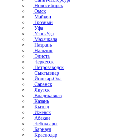
Новосибирск
Омск
Майкоп
Грозный
Уфа
Улан-Удэ
Махачкала
Назрань
Нальчик
Элиста
Черкесск
Петрозаводск
Сыктывкар
Йошкар-Ола
Саранск
Якутск
Владикавказ
Казань
Кызыл
Ижевск
Абакан
Чебоксары
Барнаул
Краснодар