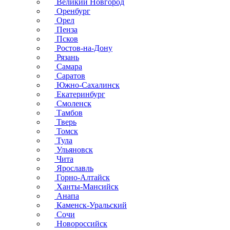
Великий Новгород
Оренбург
Орел
Пенза
Псков
Ростов-на-Дону
Рязань
Самара
Саратов
Южно-Сахалинск
Екатеринбург
Смоленск
Тамбов
Тверь
Томск
Тула
Ульяновск
Чита
Ярославль
Горно-Алтайск
Ханты-Мансийск
Анапа
Каменск-Уральский
Сочи
Новороссийск