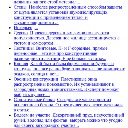
названия одного стройматериал...
Стены
Наиболее распространённым способом защиты
от шума является установка звукоизолирующих
конструкций с применением тепло- и
звукоизоляционного ...
Интерьер
...
Дерево
Проекты деревянных домов пользуются
популярностью. Деревянное жилище ассоциируется с
уютом и комфортом ...
Лестницы
Винтовые, П- и Г-образные, прямые,
переносные – это все про конструктивные
разновидности лестниц. Еще больше в статье...
Кровля
Какой бы ни была форма крыши будущего
коттеджа, она все равно будетзащищать ваше жилище от
осадков, солнца и вет...
Оконные конструкции
Пластиковые окна
распространены повсеместно. Их устанавливают в
загородных домах и многоэтажках. Эксперт поможет
выбрать лучшее ...
Строительные блоки
Сегодня все чаще строят из
вспененного бетона. О преимуществах этого материала
в статье ...
Водоем на участке
Декоративный пруд, искусственный
ручей, водопад или фонтан, выбрать можно что угодно
для своего загородного участка...