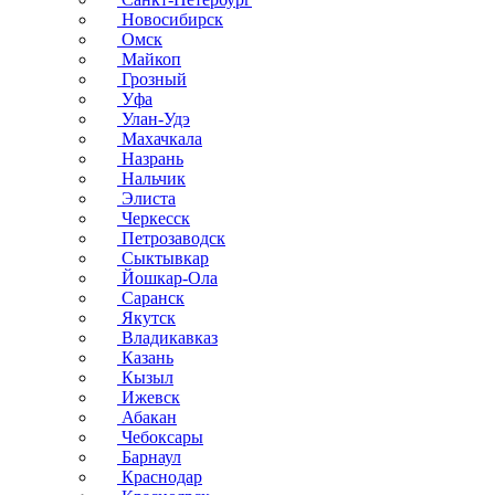
Новосибирск
Омск
Майкоп
Грозный
Уфа
Улан-Удэ
Махачкала
Назрань
Нальчик
Элиста
Черкесск
Петрозаводск
Сыктывкар
Йошкар-Ола
Саранск
Якутск
Владикавказ
Казань
Кызыл
Ижевск
Абакан
Чебоксары
Барнаул
Краснодар