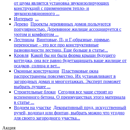
от шума является установка звукоизолирующих
конструкций с применением тепло- и
звукоизоляционного ...
Интерьер
...
Дерево
Проекты деревянных домов пользуются
популярностью. Деревянное жилище ассоциируется с
уютом и комфортом ...
Лестницы
Винтовые, П- и Г-образные, прямые,
переносные – это все про конструктивные
разновидности лестниц. Еще больше в статье...
Кровля
Какой бы ни была форма крыши будущего
коттеджа, она все равно будетзащищать ваше жилище от
осадков, солнца и вет...
Оконные конструкции
Пластиковые окна
распространены повсеместно. Их устанавливают в
загородных домах и многоэтажках. Эксперт поможет
выбрать лучшее ...
Строительные блоки
Сегодня все чаще строят из
вспененного бетона. О преимуществах этого материала
в статье ...
Водоем на участке
Декоративный пруд, искусственный
ручей, водопад или фонтан, выбрать можно что угодно
для своего загородного участка...
Акция