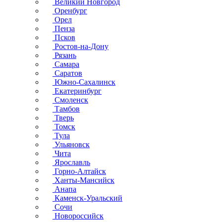
Великий Новгород
Оренбург
Орел
Пенза
Псков
Ростов-на-Дону
Рязань
Самара
Саратов
Южно-Сахалинск
Екатеринбург
Смоленск
Тамбов
Тверь
Томск
Тула
Ульяновск
Чита
Ярославль
Горно-Алтайск
Ханты-Мансийск
Анапа
Каменск-Уральский
Сочи
Новороссийск