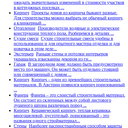
ожидать значительных изменений в стоимости участков
в коттеджных поселках ...
Кирпич
Проекты домов из кирпича бывают разные.
Для строительства можно выбрать не обычный кирпич,
а клинкерный ...
Отопление
Производители водяные и электрические
конструкции теплого пола. Разберемся в деталях ...
Сухие смеси
Сухие строительные смеси удобны в
использовании и для опытного мастера отделки и для
новичка в этом деле...
Экстерьер
Раньше стены и потолки интерьеров
украшались изысканны декором из ги...
Гараж
В загородном доме должно быть предусмотрено
место под машину. Он может быть отдельно стоящий
или совмещенный с домом ...
Кирпич
Кирпич – один из древнейших строительных
материалов. В Австрии появился кирпич поризованный
...
Фанера
Фанера – это слоистый строительный материал.
Он состоит из склеенных между собой листового
лущеного шпона различных пород ...
Кирпич
Керамический кирпич, теплая керамика,
многощелевой, пустотелый, поризованный - это
названия одного стройматериал...
Стены
Наиболее распространённым способом защиты