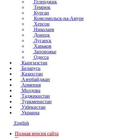
Геленджик
Темрюк
Курган
Комсомольск-на-Амуре
Херсон
Николаев
Донецк
Луганск
Харьков
Запорожье
Одесса
Кыргызстан
Беларусь
Казахстан
Азербайджан
Армения
Молдова
Таджикистан
Туркменистан
Узбекистан
Украина
English
Полная версия сайта