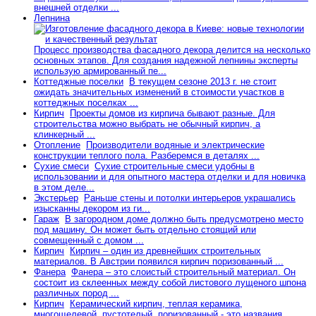
внешней отделки ...
Лепнина
Процесс производства фасадного декора делится на несколько
основных этапов. Для создания надежной лепнины эксперты
использую армированный пе...
Коттеджные поселки
В текущем сезоне 2013 г. не стоит
ожидать значительных изменений в стоимости участков в
коттеджных поселках ...
Кирпич
Проекты домов из кирпича бывают разные. Для
строительства можно выбрать не обычный кирпич, а
клинкерный ...
Отопление
Производители водяные и электрические
конструкции теплого пола. Разберемся в деталях ...
Сухие смеси
Сухие строительные смеси удобны в
использовании и для опытного мастера отделки и для новичка
в этом деле...
Экстерьер
Раньше стены и потолки интерьеров украшались
изысканны декором из ги...
Гараж
В загородном доме должно быть предусмотрено место
под машину. Он может быть отдельно стоящий или
совмещенный с домом ...
Кирпич
Кирпич – один из древнейших строительных
материалов. В Австрии появился кирпич поризованный ...
Фанера
Фанера – это слоистый строительный материал. Он
состоит из склеенных между собой листового лущеного шпона
различных пород ...
Кирпич
Керамический кирпич, теплая керамика,
многощелевой, пустотелый, поризованный - это названия