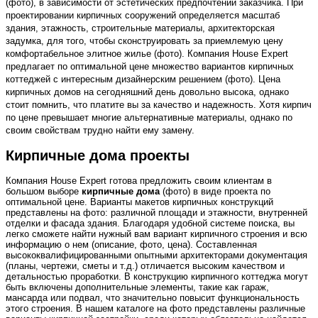
(фото), в зависимости от эстетических предпочтений заказчика. При
проектировании кирпичных сооружений определяется масштаб
здания, этажность, строительные материалы, архитекторская
задумка, для того, чтобы сконструировать за приемлемую цену
комфортабельное элитное жилье (фото). Компания House Expert
предлагает по оптимальной цене множество вариантов кирпичных
коттеджей с интересным дизайнерским решением (фото). Цена
кирпичных домов на сегодняшний день довольно высока, однако
стоит помнить, что платите вы за качество и надежность. Хотя кирпич
по цене превышает многие альтернативные материалы, однако по
своим свойствам трудно найти ему замену.
Кирпичные дома проекты
Компания House Expert готова предложить своим клиентам в
большом выборе
кирпичные дома
(фото) в виде проекта по
оптимальной цене. Варианты макетов кирпичных конструкций
представлены на фото: различной площади и этажности, внутренней
отделки и фасада здания. Благодаря удобной системе поиска, вы
легко сможете найти нужный вам вариант кирпичного строения и всю
информацию о нем (описание, фото, цена). Составленная
высококвалифицированными опытными архитекторами документация
(планы, чертежи, сметы и т.д.) отличается высоким качеством и
детальностью проработки. В конструкцию кирпичного коттеджа могут
быть включены дополнительные элементы, такие как гараж,
мансарда или подвал, что значительно повысит функциональность
этого строения. В нашем каталоге на фото представлены различные