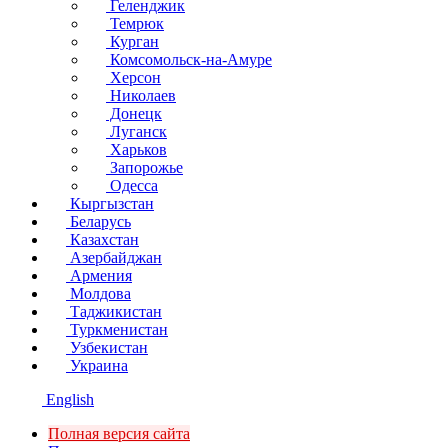
Геленджик
Темрюк
Курган
Комсомольск-на-Амуре
Херсон
Николаев
Донецк
Луганск
Харьков
Запорожье
Одесса
Кыргызстан
Беларусь
Казахстан
Азербайджан
Армения
Молдова
Таджикистан
Туркменистан
Узбекистан
Украина
English
Полная версия сайта