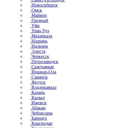
Новосибирск
Омск
Майкоп
Грозный
Уфа
Улан-Удэ
Махачкала
Назрань
Нальчик
Элиста
Черкесск
Петрозаводск
Сыктывкар
Йошкар-Ола
Саранск
Якутск
Владикавказ
Казань
Кызыл
Ижевск
Абакан
Чебоксары
Барнаул
Краснодар