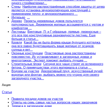
одного стройматериал...
Стены
Наиболее распространённым способом защиты от шума
является установка звукоизолирующих конструкций с
применением тепло- и звукоизоляционного ...
Интерьер
...
Дерево
Проекты деревянных домов пользуются
популярностью. Деревянное жилище ассоциируется с уютом и
комфортом ...
Лестницы
Винтовые, П- и Г-образные, прямые, переносные –
это все про конструктивные разновидности лестниц. Еще
больше в статье...
Кровля
Какой бы ни была форма крыши будущего коттеджа,
она все равно будетзащищать ваше жилище от осадков,
солнца и вет...
Оконные конструкции
Пластиковые окна распространены
повсеместно. Их устанавливают в загородных домах и
многоэтажках. Эксперт поможет выбрать лучшее ...
Строительные блоки
Сегодня все чаще строят из вспененного
бетона. О преимуществах этого материала в статье ...
Водоем на участке
Декоративный пруд, искусственный ручей,
водопад или фонтан, выбрать можно что угодно для своего
загородного участка...
Акция
Статьи
Правила посадки домов на участок
Ответы на семь самых частых вопросов наших заказчиков
Терраса в загородном доме