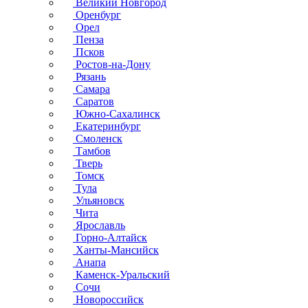
Великий Новгород
Оренбург
Орел
Пенза
Псков
Ростов-на-Дону
Рязань
Самара
Саратов
Южно-Сахалинск
Екатеринбург
Смоленск
Тамбов
Тверь
Томск
Тула
Ульяновск
Чита
Ярославль
Горно-Алтайск
Ханты-Мансийск
Анапа
Каменск-Уральский
Сочи
Новороссийск