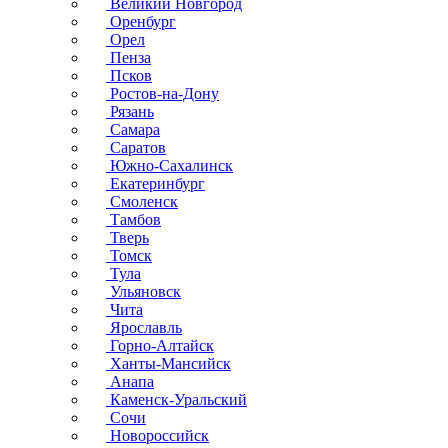
Великий Новгород
Оренбург
Орел
Пенза
Псков
Ростов-на-Дону
Рязань
Самара
Саратов
Южно-Сахалинск
Екатеринбург
Смоленск
Тамбов
Тверь
Томск
Тула
Ульяновск
Чита
Ярославль
Горно-Алтайск
Ханты-Мансийск
Анапа
Каменск-Уральский
Сочи
Новороссийск