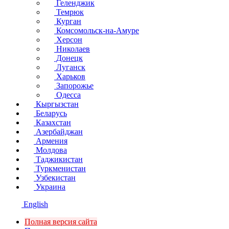
Геленджик
Темрюк
Курган
Комсомольск-на-Амуре
Херсон
Николаев
Донецк
Луганск
Харьков
Запорожье
Одесса
Кыргызстан
Беларусь
Казахстан
Азербайджан
Армения
Молдова
Таджикистан
Туркменистан
Узбекистан
Украина
English
Полная версия сайта