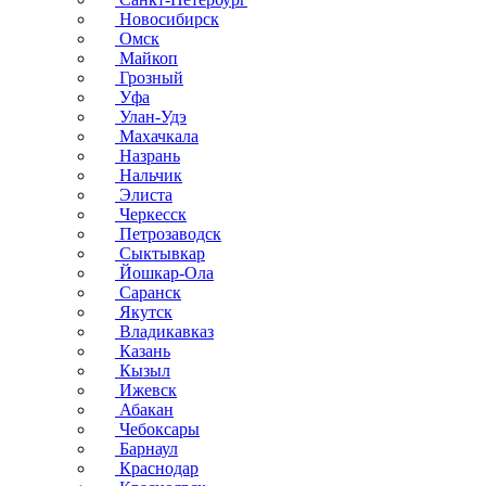
Новосибирск
Омск
Майкоп
Грозный
Уфа
Улан-Удэ
Махачкала
Назрань
Нальчик
Элиста
Черкесск
Петрозаводск
Сыктывкар
Йошкар-Ола
Саранск
Якутск
Владикавказ
Казань
Кызыл
Ижевск
Абакан
Чебоксары
Барнаул
Краснодар