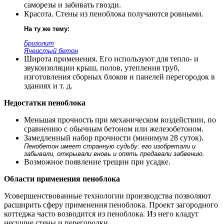
саморезы и забивать гвозди.
Красота. Стены из пеноблока получаются ровными.
На ту же тему:
Бризолит
Ячеистый бетон
Широта применения. Его используют для тепло- и
звукоизоляции крыш, полов, утепления труб,
изготовления сборных блоков и панелей перегородок в
зданиях и т. д.
Недостатки пеноблока
Меньшая прочность при механическом воздействии, по
сравнению с обычным бетоном или железобетоном.
Замедленный набор прочности (минимум 28 суток).
Пенобетон имеет странную судьбу: его изобретали и
забывали, открывали вновь и опять предавали забвению.
Возможное появление трещин при усадке.
Области применения пеноблока
Усовершенствованные технологии производства позволяют
расширить сферу применения пеноблока. Проект загородного
коттеджа часто возводится из пеноблока. Из него кладут
несущие стены и перегородки.