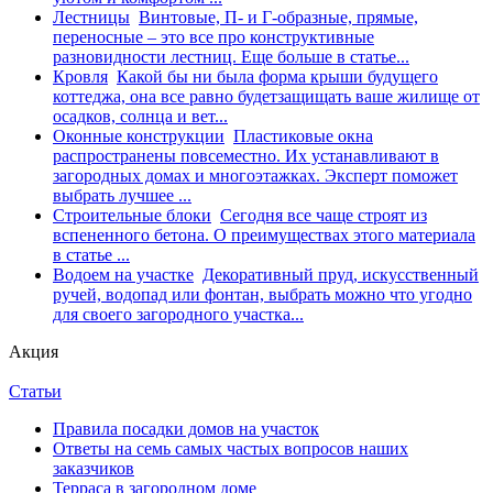
Лестницы
Винтовые, П- и Г-образные, прямые,
переносные – это все про конструктивные
разновидности лестниц. Еще больше в статье...
Кровля
Какой бы ни была форма крыши будущего
коттеджа, она все равно будетзащищать ваше жилище от
осадков, солнца и вет...
Оконные конструкции
Пластиковые окна
распространены повсеместно. Их устанавливают в
загородных домах и многоэтажках. Эксперт поможет
выбрать лучшее ...
Строительные блоки
Сегодня все чаще строят из
вспененного бетона. О преимуществах этого материала
в статье ...
Водоем на участке
Декоративный пруд, искусственный
ручей, водопад или фонтан, выбрать можно что угодно
для своего загородного участка...
Акция
Статьи
Правила посадки домов на участок
Ответы на семь самых частых вопросов наших
заказчиков
Терраса в загородном доме