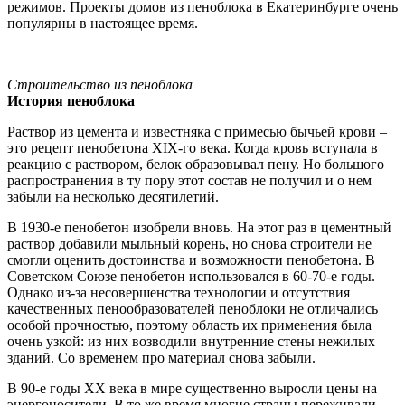
режимов. Проекты домов из пеноблока в Екатеринбурге очень
популярны в настоящее время.
Строительство из пеноблока
История пеноблока
Раствор из цемента и известняка с примесью бычьей крови –
это рецепт пенобетона XIX-го века. Когда кровь вступала в
реакцию с раствором, белок образовывал пену. Но большого
распространения в ту пору этот состав не получил и о нем
забыли на несколько десятилетий.
В 1930-е пенобетон изобрели вновь. На этот раз в цементный
раствор добавили мыльный корень, но снова строители не
смогли оценить достоинства и возможности пенобетона. В
Советском Союзе пенобетон использовался в 60-70-е годы.
Однако из-за несовершенства технологии и отсутствия
качественных пенообразователей пеноблоки не отличались
особой прочностью, поэтому область их применения была
очень узкой: из них возводили внутренние стены нежилых
зданий. Со временем про материал снова забыли.
В 90-е годы XX века в мире существенно выросли цены на
энергоносители. В то же время многие страны переживали