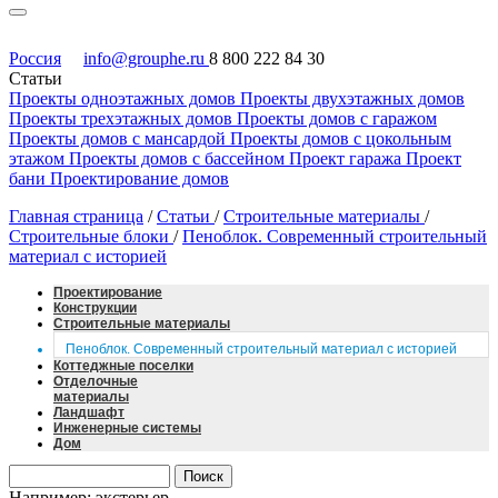
Россия
info@grouphe.ru
8 800 222 84 30
Статьи
Проекты одноэтажных домов
Проекты двухэтажных домов
Проекты трехэтажных домов
Проекты домов с гаражом
Проекты домов с мансардой
Проекты домов с цокольным
этажом
Проекты домов с бассейном
Проект гаража
Проект
бани
Проектирование домов
Главная страница
/
Статьи
/
Строительные материалы
/
Строительные блоки
/
Пеноблок. Современный строительный
материал с историей
Проектирование
Конструкции
Строительные материалы
Пеноблок. Современный строительный материал с историей
Коттеджные поселки
Отделочные
материалы
Ландшафт
Инженерные системы
Дом
Например: экстерьер