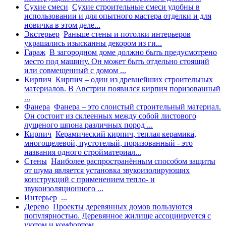
Сухие смеси
Сухие строительные смеси удобны в
использовании и для опытного мастера отделки и для
новичка в этом деле...
Экстерьер
Раньше стены и потолки интерьеров
украшались изысканны декором из ги...
Гараж
В загородном доме должно быть предусмотрено
место под машину. Он может быть отдельно стоящий
или совмещенный с домом ...
Кирпич
Кирпич – один из древнейших строительных
материалов. В Австрии появился кирпич поризованный
...
Фанера
Фанера – это слоистый строительный материал.
Он состоит из склеенных между собой листового
лущеного шпона различных пород ...
Кирпич
Керамический кирпич, теплая керамика,
многощелевой, пустотелый, поризованный - это
названия одного стройматериал...
Стены
Наиболее распространённым способом защиты
от шума является установка звукоизолирующих
конструкций с применением тепло- и
звукоизоляционного ...
Интерьер
...
Дерево
Проекты деревянных домов пользуются
популярностью. Деревянное жилище ассоциируется с
уютом и комфортом ...