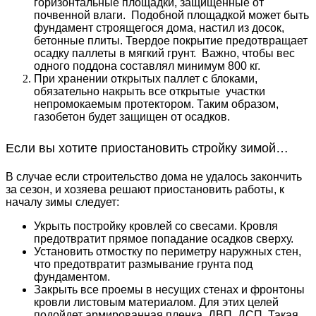
горизонтальные площадки, защищенные от
почвенной влаги. Подобной площадкой может быть
фундамент строящегося дома, настил из досок,
бетонные плиты. Твердое покрытие предотвращает
осадку паллеты в мягкий грунт. Важно, чтобы вес
одного поддона составлял минимум 800 кг.
При хранении открытых паллет с блоками,
обязательно накрыть все открытые участки
непромокаемым протектором. Таким образом,
газобетон будет защищен от осадков.
Если вы хотите приостановить стройку зимой…
В случае если строительство дома не удалось закончить
за сезон, и хозяева решают приостановить работы, к
началу зимы следует:
Укрыть постройку кровлей со свесами. Кровля
предотвратит прямое попадание осадков сверху.
Установить отмостку по периметру наружных стен,
что предотвратит размывание грунта под
фундаментом.
Закрыть все проемы в несущих стенах и фронтоны
кровли листовым материалом. Для этих целей
подойдет армированная пленка, ДВП, ДСП. Такая