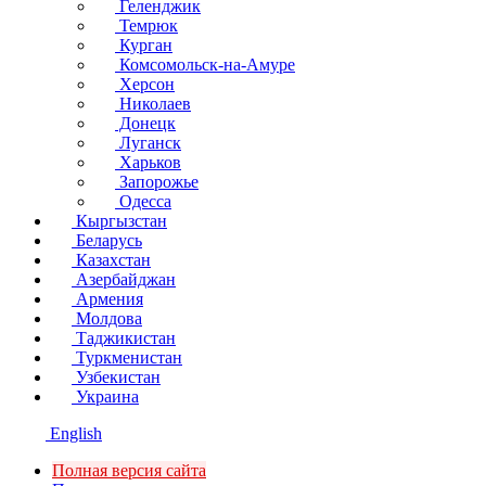
Геленджик
Темрюк
Курган
Комсомольск-на-Амуре
Херсон
Николаев
Донецк
Луганск
Харьков
Запорожье
Одесса
Кыргызстан
Беларусь
Казахстан
Азербайджан
Армения
Молдова
Таджикистан
Туркменистан
Узбекистан
Украина
English
Полная версия сайта