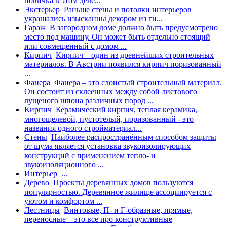
новичка в этом деле...
Экстерьер
Раньше стены и потолки интерьеров
украшались изысканны декором из ги...
Гараж
В загородном доме должно быть предусмотрено
место под машину. Он может быть отдельно стоящий
или совмещенный с домом ...
Кирпич
Кирпич – один из древнейших строительных
материалов. В Австрии появился кирпич поризованный
...
Фанера
Фанера – это слоистый строительный материал.
Он состоит из склеенных между собой листового
лущеного шпона различных пород ...
Кирпич
Керамический кирпич, теплая керамика,
многощелевой, пустотелый, поризованный - это
названия одного стройматериал...
Стены
Наиболее распространённым способом защиты
от шума является установка звукоизолирующих
конструкций с применением тепло- и
звукоизоляционного ...
Интерьер
...
Дерево
Проекты деревянных домов пользуются
популярностью. Деревянное жилище ассоциируется с
уютом и комфортом ...
Лестницы
Винтовые, П- и Г-образные, прямые,
переносные – это все про конструктивные