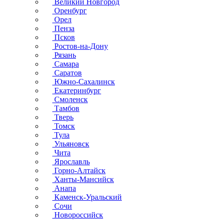
Великий Новгород
Оренбург
Орел
Пенза
Псков
Ростов-на-Дону
Рязань
Самара
Саратов
Южно-Сахалинск
Екатеринбург
Смоленск
Тамбов
Тверь
Томск
Тула
Ульяновск
Чита
Ярославль
Горно-Алтайск
Ханты-Мансийск
Анапа
Каменск-Уральский
Сочи
Новороссийск