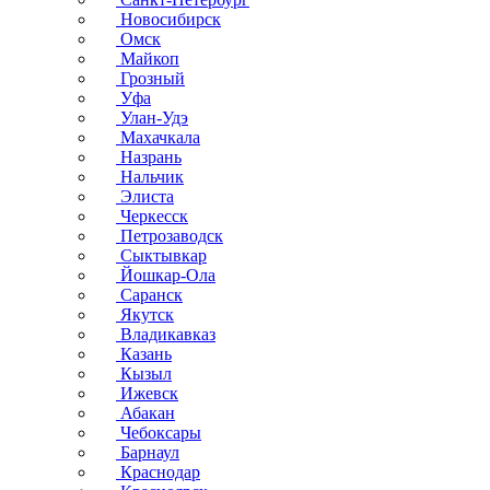
Новосибирск
Омск
Майкоп
Грозный
Уфа
Улан-Удэ
Махачкала
Назрань
Нальчик
Элиста
Черкесск
Петрозаводск
Сыктывкар
Йошкар-Ола
Саранск
Якутск
Владикавказ
Казань
Кызыл
Ижевск
Абакан
Чебоксары
Барнаул
Краснодар