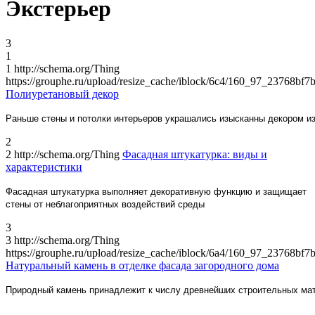
Экстерьер
3
1
1
http://schema.org/Thing
https://grouphe.ru/upload/resize_cache/iblock/6c4/160_97_23768
Полиуретановый декор
Раньше с
тены и потолки
интерьеров украшались изысканны декором из
2
2
http://schema.org/Thing
Фасадная штукатурка: виды и
характеристики
Фасадная штукатурка выполняет декоративную функцию
и защищает
стены от неблагоприятных воздействий сред
ы
3
3
http://schema.org/Thing
https://grouphe.ru/upload/resize_cache/iblock/6a4/160_97_23768
Натуральный камень в отделке фасада загородного дома
Природный камень принадлежит к числу древнейших строительных ма