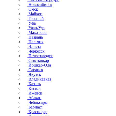
Новосибирск
Омск
Майкоп
Грозный
Уфа
Улан-Удэ
Махачкала
Назрань
Нальчик
Элиста
Черкесск
Петрозаводск
Сыктывкар
Йошкар-Ола
Саранск
Якутск
Владикавказ
Казань
Кызыл
Ижевск
Абакан
Чебоксары
Барнаул
Краснодар