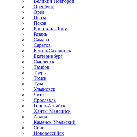
Великий Новгород
Оренбург
Орел
Пенза
Псков
Ростов-на-Дону
Рязань
Самара
Саратов
Южно-Сахалинск
Екатеринбург
Смоленск
Тамбов
Тверь
Томск
Тула
Ульяновск
Чита
Ярославль
Горно-Алтайск
Ханты-Мансийск
Анапа
Каменск-Уральский
Сочи
Новороссийск