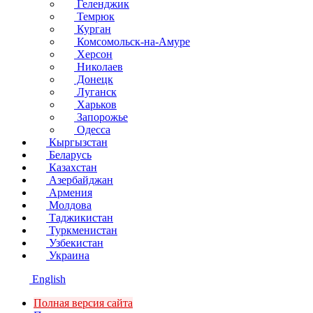
Геленджик
Темрюк
Курган
Комсомольск-на-Амуре
Херсон
Николаев
Донецк
Луганск
Харьков
Запорожье
Одесса
Кыргызстан
Беларусь
Казахстан
Азербайджан
Армения
Молдова
Таджикистан
Туркменистан
Узбекистан
Украина
English
Полная версия сайта