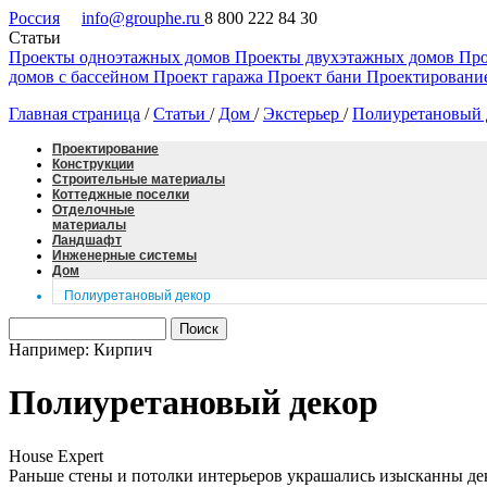
Россия
info@grouphe.ru
8 800 222 84 30
Статьи
Проекты одноэтажных домов
Проекты двухэтажных домов
Про
домов с бассейном
Проект гаража
Проект бани
Проектировани
Главная страница
/
Статьи
/
Дом
/
Экстерьер
/
Полиуретановый 
Проектирование
Конструкции
Строительные материалы
Коттеджные поселки
Отделочные
материалы
Ландшафт
Инженерные системы
Дом
Полиуретановый декор
Например: Кирпич
Полиуретановый декор
House Expert
Раньше стены и потолки интерьеров украшались изысканны де