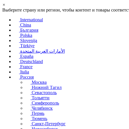
×
Выберите страну или регион, чтобы контент и товары соотве
International
China
България
Polska
Slovenija
Türkiye
الأمارات العربية المتحدة
España
Deutschland
France
Italia
Россия
Москва
Нижний Тагил
Севастополь
Тольятти
Симферополь
Челябинск
Пермь
Тюмень
Санкт-Петербург
Новосибирск