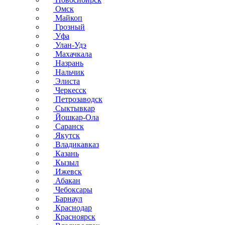
Омск
Майкоп
Грозный
Уфа
Улан-Удэ
Махачкала
Назрань
Нальчик
Элиста
Черкесск
Петрозаводск
Сыктывкар
Йошкар-Ола
Саранск
Якутск
Владикавказ
Казань
Кызыл
Ижевск
Абакан
Чебоксары
Барнаул
Краснодар
Красноярск