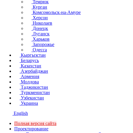
Темрюк
Курган
Комсомольск-на-Амуре
Херсон
Николаев
Донецк
Луганск
Харьков
Запорожье
Одесса
Кыргызстан
Беларусь
Казахстан
Азербайджан
Армения
Молдова
Таджикистан
Туркменистан
Узбекистан
Украина
English
Полная версия сайта
Проектирование