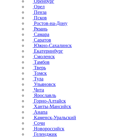
Оренбург
Орел
Пенза
Псков
Ростов-на-Дону
Рязань
Самара
Саратов
Южно-Сахалинск
Екатеринбург
Смоленск
Тамбов
Тверь
Томск
Тула
Ульяновск
Чита
Ярославль
Горно-Алтайск
Ханты-Мансийск
Анапа
Каменск-Уральский
Сочи
Новороссийск
Геленджик