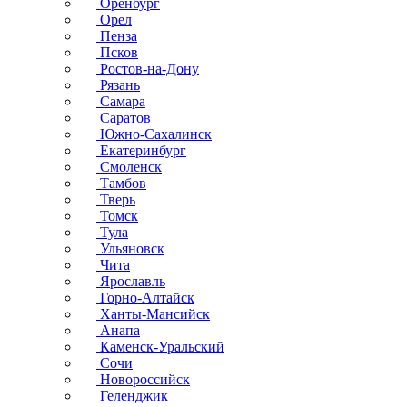
Оренбург
Орел
Пенза
Псков
Ростов-на-Дону
Рязань
Самара
Саратов
Южно-Сахалинск
Екатеринбург
Смоленск
Тамбов
Тверь
Томск
Тула
Ульяновск
Чита
Ярославль
Горно-Алтайск
Ханты-Мансийск
Анапа
Каменск-Уральский
Сочи
Новороссийск
Геленджик