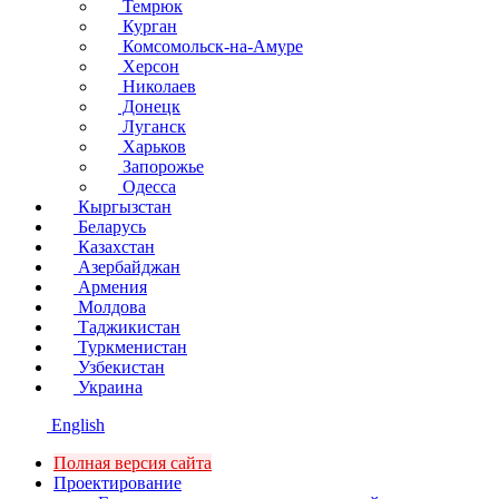
Темрюк
Курган
Комсомольск-на-Амуре
Херсон
Николаев
Донецк
Луганск
Харьков
Запорожье
Одесса
Кыргызстан
Беларусь
Казахстан
Азербайджан
Армения
Молдова
Таджикистан
Туркменистан
Узбекистан
Украина
English
Полная версия сайта
Проектирование