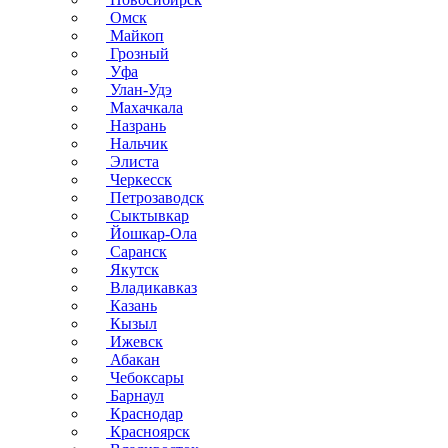
Омск
Майкоп
Грозный
Уфа
Улан-Удэ
Махачкала
Назрань
Нальчик
Элиста
Черкесск
Петрозаводск
Сыктывкар
Йошкар-Ола
Саранск
Якутск
Владикавказ
Казань
Кызыл
Ижевск
Абакан
Чебоксары
Барнаул
Краснодар
Красноярск