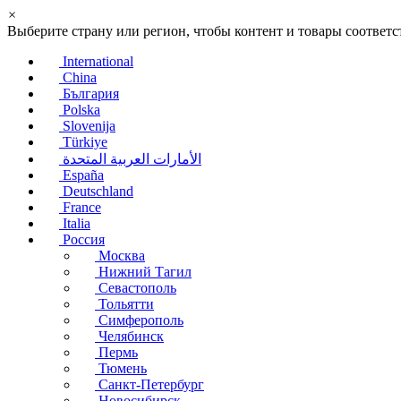
×
Выберите страну или регион, чтобы контент и товары соотве
International
China
България
Polska
Slovenija
Türkiye
الأمارات العربية المتحدة
España
Deutschland
France
Italia
Россия
Москва
Нижний Тагил
Севастополь
Тольятти
Симферополь
Челябинск
Пермь
Тюмень
Санкт-Петербург
Новосибирск