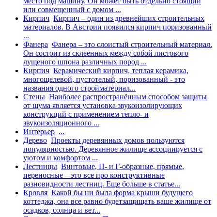
место под машину. Он может быть отдельно стоящий
или совмещенный с домом ...
Кирпич
Кирпич – один из древнейших строительных
материалов. В Австрии появился кирпич поризованный
...
Фанера
Фанера – это слоистый строительный материал.
Он состоит из склеенных между собой листового
лущеного шпона различных пород ...
Кирпич
Керамический кирпич, теплая керамика,
многощелевой, пустотелый, поризованный - это
названия одного стройматериал...
Стены
Наиболее распространённым способом защиты
от шума является установка звукоизолирующих
конструкций с применением тепло- и
звукоизоляционного ...
Интерьер
...
Дерево
Проекты деревянных домов пользуются
популярностью. Деревянное жилище ассоциируется с
уютом и комфортом ...
Лестницы
Винтовые, П- и Г-образные, прямые,
переносные – это все про конструктивные
разновидности лестниц. Еще больше в статье...
Кровля
Какой бы ни была форма крыши будущего
коттеджа, она все равно будетзащищать ваше жилище от
осадков, солнца и вет...