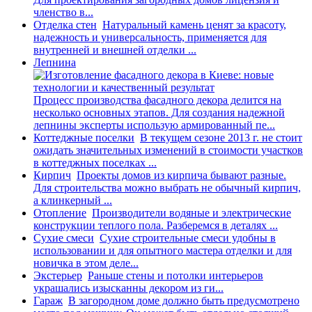
членство в...
Отделка стен
Натуральный камень ценят за красоту,
надежность и универсальность, применяется для
внутренней и внешней отделки ...
Лепнина
Процесс производства фасадного декора делится на
несколько основных этапов. Для создания надежной
лепнины эксперты использую армированный пе...
Коттеджные поселки
В текущем сезоне 2013 г. не стоит
ожидать значительных изменений в стоимости участков
в коттеджных поселках ...
Кирпич
Проекты домов из кирпича бывают разные.
Для строительства можно выбрать не обычный кирпич,
а клинкерный ...
Отопление
Производители водяные и электрические
конструкции теплого пола. Разберемся в деталях ...
Сухие смеси
Сухие строительные смеси удобны в
использовании и для опытного мастера отделки и для
новичка в этом деле...
Экстерьер
Раньше стены и потолки интерьеров
украшались изысканны декором из ги...
Гараж
В загородном доме должно быть предусмотрено