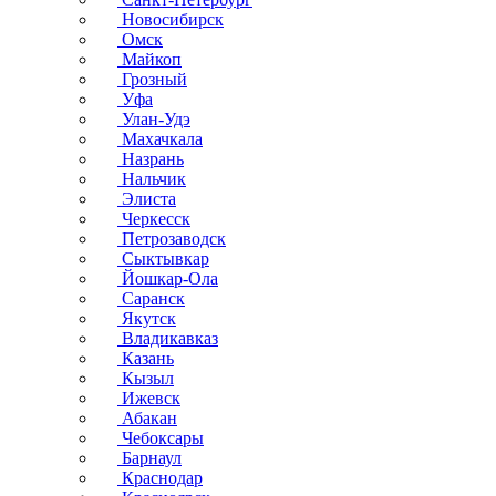
Новосибирск
Омск
Майкоп
Грозный
Уфа
Улан-Удэ
Махачкала
Назрань
Нальчик
Элиста
Черкесск
Петрозаводск
Сыктывкар
Йошкар-Ола
Саранск
Якутск
Владикавказ
Казань
Кызыл
Ижевск
Абакан
Чебоксары
Барнаул
Краснодар