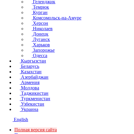
Геленджик
Темрюк
Курган
Комсомольск-на-Амуре
Херсон
Николаев
Донецк
Луганск
Харьков
Запорожье
Одесса
Кыргызстан
Беларусь
Казахстан
Азербайджан
Армения
Молдова
Таджикистан
Туркменистан
Узбекистан
Украина
English
Полная версия сайта