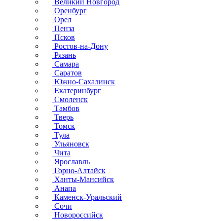
Великий Новгород
Оренбург
Орел
Пенза
Псков
Ростов-на-Дону
Рязань
Самара
Саратов
Южно-Сахалинск
Екатеринбург
Смоленск
Тамбов
Тверь
Томск
Тула
Ульяновск
Чита
Ярославль
Горно-Алтайск
Ханты-Мансийск
Анапа
Каменск-Уральский
Сочи
Новороссийск