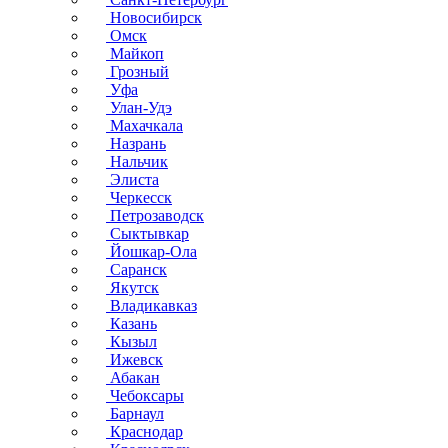
Новосибирск
Омск
Майкоп
Грозный
Уфа
Улан-Удэ
Махачкала
Назрань
Нальчик
Элиста
Черкесск
Петрозаводск
Сыктывкар
Йошкар-Ола
Саранск
Якутск
Владикавказ
Казань
Кызыл
Ижевск
Абакан
Чебоксары
Барнаул
Краснодар