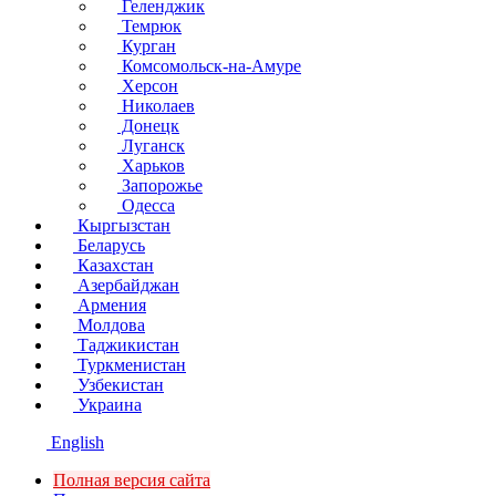
Геленджик
Темрюк
Курган
Комсомольск-на-Амуре
Херсон
Николаев
Донецк
Луганск
Харьков
Запорожье
Одесса
Кыргызстан
Беларусь
Казахстан
Азербайджан
Армения
Молдова
Таджикистан
Туркменистан
Узбекистан
Украина
English
Полная версия сайта