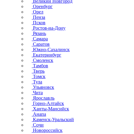
Великий Новгород
Оренбург
Орел
Пенза
Псков
Ростов-на-Дону
Рязань
Самара
Саратов
Южно-Сахалинск
Екатеринбург
Смоленск
Тамбов
Тверь
Томск
Тула
Ульяновск
Чита
Ярославль
Горно-Алтайск
Ханты-Мансийск
Анапа
Каменск-Уральский
Сочи
Новороссийск