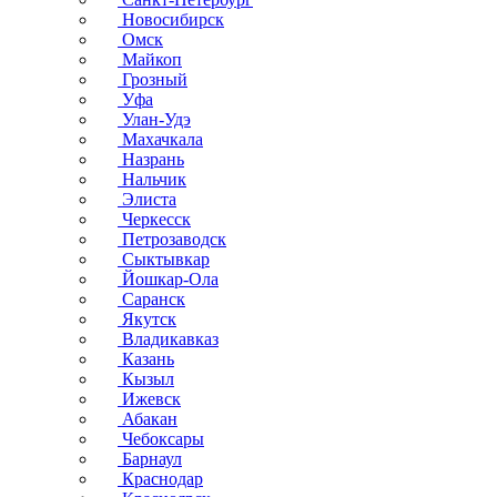
Новосибирск
Омск
Майкоп
Грозный
Уфа
Улан-Удэ
Махачкала
Назрань
Нальчик
Элиста
Черкесск
Петрозаводск
Сыктывкар
Йошкар-Ола
Саранск
Якутск
Владикавказ
Казань
Кызыл
Ижевск
Абакан
Чебоксары
Барнаул
Краснодар