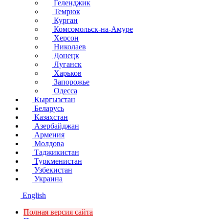
Геленджик
Темрюк
Курган
Комсомольск-на-Амуре
Херсон
Николаев
Донецк
Луганск
Харьков
Запорожье
Одесса
Кыргызстан
Беларусь
Казахстан
Азербайджан
Армения
Молдова
Таджикистан
Туркменистан
Узбекистан
Украина
English
Полная версия сайта