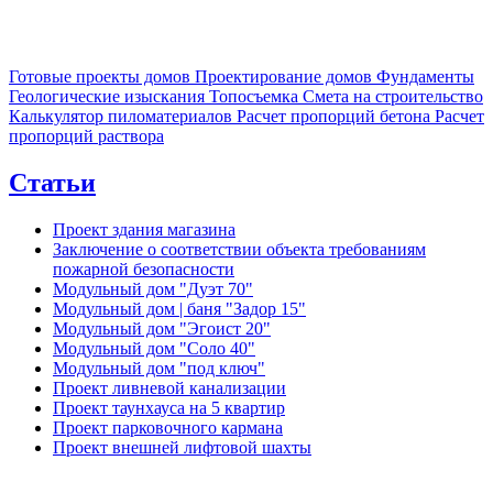
Готовые проекты домов
Проектирование домов
Фундаменты
Геологические изыскания
Топосъемка
Смета на строительство
Калькулятор пиломатериалов
Расчет пропорций бетона
Расчет
пропорций раствора
Статьи
Проект здания магазина
Заключение о соответствии объекта требованиям
пожарной безопасности
Модульный дом "Дуэт 70"
Модульный дом | баня "Задор 15"
Модульный дом "Эгоист 20"
Модульный дом "Соло 40"
Модульный дом "под ключ"
Проект ливневой канализации
Проект таунхауса на 5 квартир
Проект парковочного кармана
Проект внешней лифтовой шахты