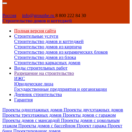
Россия
info@grouphe.ru
8 800 222 84 30
Строительство домов и коттеджей
Полная версия сайта
Строительные услуги
Строительство домов и коттеджей
Строительство домов из кирпича
Строительство домов из керамических блоков
Строительство домов из блока
Строительство каркасных домов
Виды строительных работ
Разрешение на строительство
ИЖС
Юридические лица
Государственные предприятия и организации
Дневник строительства
Гарантия
Проекты одноэтажных домов
Проекты двухэтажных домов
Проекты трехэтажных домов
Проекты домов с гаражом
Проекты домов с мансардой
Проекты домов с цокольным
этажом
Проекты домов с бассейном
Проект гаража
Проект
бани
Проектирование домов