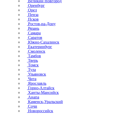
Великий Новгород
Оренбург
Орел
Пенза
Псков
Ростов-на-Дону
Рязань
Самара
Саратов
Южно-Сахалинск
Екатеринбург
Смоленск
Тамбов
Тверь
Томск
Тула
Ульяновск
Чита
Ярославль
Горно-Алтайск
Ханты-Мансийск
Анапа
Каменск-Уральский
Сочи
Новороссийск