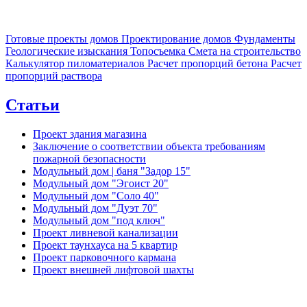
Готовые проекты домов
Проектирование домов
Фундаменты
Геологические изыскания
Топосъемка
Смета на строительство
Калькулятор пиломатериалов
Расчет пропорций бетона
Расчет
пропорций раствора
Статьи
Проект здания магазина
Заключение о соответствии объекта требованиям
пожарной безопасности
Модульный дом | баня "Задор 15"
Модульный дом "Эгоист 20"
Модульный дом "Соло 40"
Модульный дом "Дуэт 70"
Модульный дом "под ключ"
Проект ливневой канализации
Проект таунхауса на 5 квартир
Проект парковочного кармана
Проект внешней лифтовой шахты