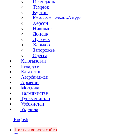
Геленджик
Темрюк
Курган
Комсомольск-на-Амуре
Херсон
Николаев
Донецк
Луганск
Харьков
Запорожье
Одесса
Кыргызстан
Беларусь
Казахстан
Азербайджан
Армения
Молдова
Таджикистан
Туркменистан
Узбекистан
Украина
English
Полная версия сайта