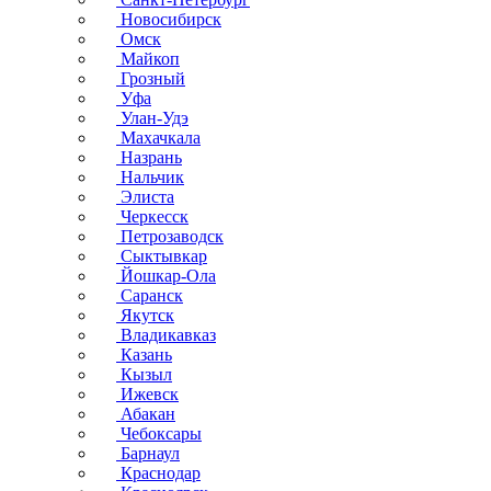
Новосибирск
Омск
Майкоп
Грозный
Уфа
Улан-Удэ
Махачкала
Назрань
Нальчик
Элиста
Черкесск
Петрозаводск
Сыктывкар
Йошкар-Ола
Саранск
Якутск
Владикавказ
Казань
Кызыл
Ижевск
Абакан
Чебоксары
Барнаул
Краснодар