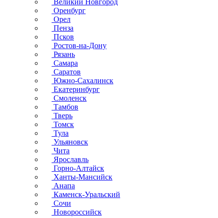
Великий Новгород
Оренбург
Орел
Пенза
Псков
Ростов-на-Дону
Рязань
Самара
Саратов
Южно-Сахалинск
Екатеринбург
Смоленск
Тамбов
Тверь
Томск
Тула
Ульяновск
Чита
Ярославль
Горно-Алтайск
Ханты-Мансийск
Анапа
Каменск-Уральский
Сочи
Новороссийск