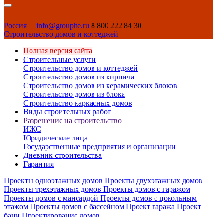
Россия
info@grouphe.ru
8 800 222 84 30
Строительство домов и коттеджей
Полная версия сайта
Строительные услуги
Строительство домов и коттеджей
Строительство домов из кирпича
Строительство домов из керамических блоков
Строительство домов из блока
Строительство каркасных домов
Виды строительных работ
Разрешение на строительство
ИЖС
Юридические лица
Государственные предприятия и организации
Дневник строительства
Гарантия
Проекты одноэтажных домов
Проекты двухэтажных домов
Проекты трехэтажных домов
Проекты домов с гаражом
Проекты домов с мансардой
Проекты домов с цокольным
этажом
Проекты домов с бассейном
Проект гаража
Проект
бани
Проектирование домов