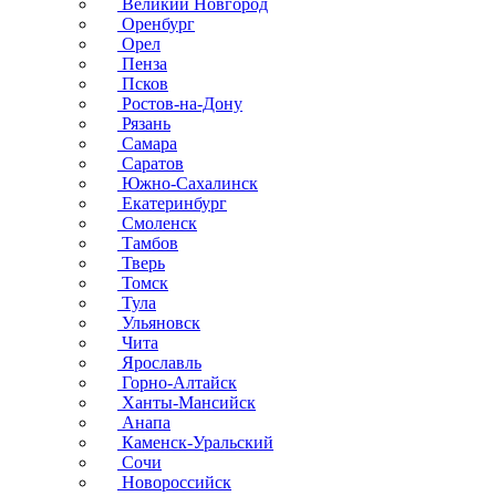
Великий Новгород
Оренбург
Орел
Пенза
Псков
Ростов-на-Дону
Рязань
Самара
Саратов
Южно-Сахалинск
Екатеринбург
Смоленск
Тамбов
Тверь
Томск
Тула
Ульяновск
Чита
Ярославль
Горно-Алтайск
Ханты-Мансийск
Анапа
Каменск-Уральский
Сочи
Новороссийск