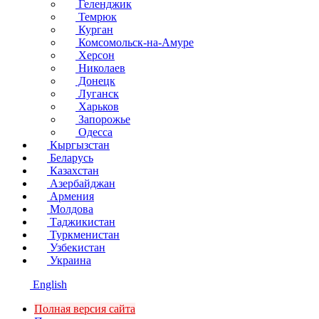
Геленджик
Темрюк
Курган
Комсомольск-на-Амуре
Херсон
Николаев
Донецк
Луганск
Харьков
Запорожье
Одесса
Кыргызстан
Беларусь
Казахстан
Азербайджан
Армения
Молдова
Таджикистан
Туркменистан
Узбекистан
Украина
English
Полная версия сайта