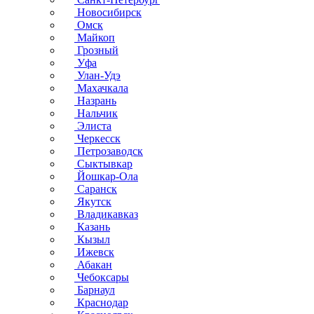
Новосибирск
Омск
Майкоп
Грозный
Уфа
Улан-Удэ
Махачкала
Назрань
Нальчик
Элиста
Черкесск
Петрозаводск
Сыктывкар
Йошкар-Ола
Саранск
Якутск
Владикавказ
Казань
Кызыл
Ижевск
Абакан
Чебоксары
Барнаул
Краснодар