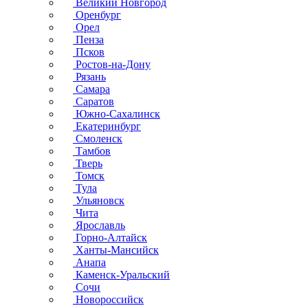
Великий Новгород
Оренбург
Орел
Пенза
Псков
Ростов-на-Дону
Рязань
Самара
Саратов
Южно-Сахалинск
Екатеринбург
Смоленск
Тамбов
Тверь
Томск
Тула
Ульяновск
Чита
Ярославль
Горно-Алтайск
Ханты-Мансийск
Анапа
Каменск-Уральский
Сочи
Новороссийск