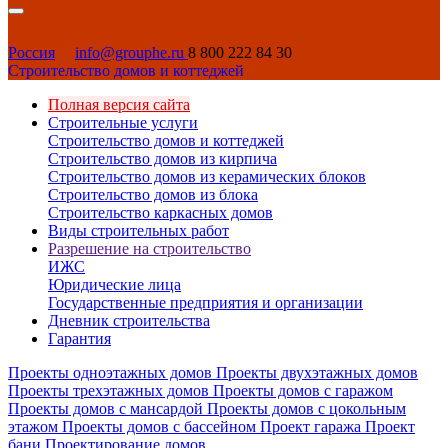
Россия
info@grouphe.ru
8 800 222 84 30
Строительство домов и коттеджей
Полная версия сайта
Строительные услуги
Строительство домов и коттеджей
Строительство домов из кирпича
Строительство домов из керамических блоков
Строительство домов из блока
Строительство каркасных домов
Виды строительных работ
Разрешение на строительство
ИЖС
Юридические лица
Государственные предприятия и организации
Дневник строительства
Гарантия
Проекты одноэтажных домов
Проекты двухэтажных домов
Проекты трехэтажных домов
Проекты домов с гаражом
Проекты домов с мансардой
Проекты домов с цокольным
этажом
Проекты домов с бассейном
Проект гаража
Проект
бани
Проектирование домов