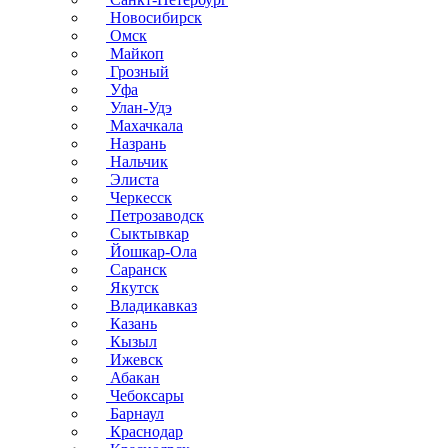
Новосибирск
Омск
Майкоп
Грозный
Уфа
Улан-Удэ
Махачкала
Назрань
Нальчик
Элиста
Черкесск
Петрозаводск
Сыктывкар
Йошкар-Ола
Саранск
Якутск
Владикавказ
Казань
Кызыл
Ижевск
Абакан
Чебоксары
Барнаул
Краснодар