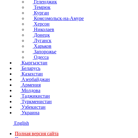
Геленджик
Темрюк
Курган
Комсомольск-на-Амуре
Херсон
Николаев
Донецк
Луганск
Харьков
Запорожье
Одесса
Кыргызстан
Беларусь
Казахстан
Азербайджан
Армения
Молдова
Таджикистан
Туркменистан
Узбекистан
Украина
English
Полная версия сайта