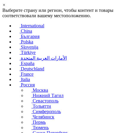
×
Выберите страну или регион, чтобы контент и товары
соответствовали вашему местоположению.
International
China
България
Polska
Slovenija
Türkiye
الأمارات العربية المتحدة
España
Deutschland
France
Italia
Россия
Москва
Нижний Тагил
Севастополь
Тольятти
Симферополь
Челябинск
Пермь
Тюмень
Санкт-Петербург