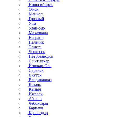
Новосибирск
Омск
Майкоп
Грозный
Уфа
Улан-Удэ
Махачкала
Назрань
Нальчик
Элиста
Черкесск
Петрозаводск
Сыктывкар
Йошкар-Ола
Саранск
Якутск
Владикавказ
Казань
Кызыл
Ижевск
Абакан
Чебоксары
Барнаул
Краснодар