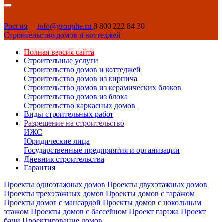
Россия
info@grouphe.ru
8 800 222 84 30
Строительство домов и коттеджей
Полная версия сайта
Строительные услуги
Строительство домов и коттеджей
Строительство домов из кирпича
Строительство домов из керамических блоков
Строительство домов из блока
Строительство каркасных домов
Виды строительных работ
Разрешение на строительство
ИЖС
Юридические лица
Государственные предприятия и организации
Дневник строительства
Гарантия
Проекты одноэтажных домов
Проекты двухэтажных домов
Проекты трехэтажных домов
Проекты домов с гаражом
Проекты домов с мансардой
Проекты домов с цокольным
этажом
Проекты домов с бассейном
Проект гаража
Проект
бани
Проектирование домов