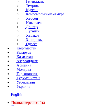
Геленджик
Темрюк
Курган
Комсомольск-на-Амуре
Херсон
Николаев
Донецк
Луганск
Харьков
Запорожье
Одесса
Кыргызстан
Беларусь
Казахстан
Азербайджан
Армения
Молдова
Таджикистан
Туркменистан
Узбекистан
Украина
English
Полная версия сайта