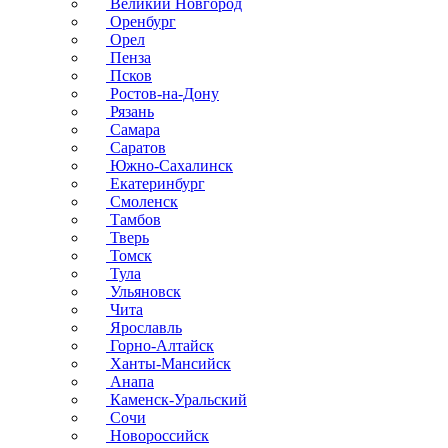
Великий Новгород
Оренбург
Орел
Пенза
Псков
Ростов-на-Дону
Рязань
Самара
Саратов
Южно-Сахалинск
Екатеринбург
Смоленск
Тамбов
Тверь
Томск
Тула
Ульяновск
Чита
Ярославль
Горно-Алтайск
Ханты-Мансийск
Анапа
Каменск-Уральский
Сочи
Новороссийск