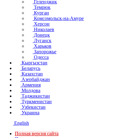
Геленджик
Темрюк
Курган
Комсомольск-на-Амуре
Херсон
Николаев
Донецк
Луганск
Харьков
Запорожье
Одесса
Кыргызстан
Беларусь
Казахстан
Азербайджан
Армения
Молдова
Таджикистан
Туркменистан
Узбекистан
Украина
English
Полная версия сайта