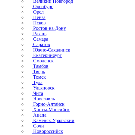
Великий Новгород
Оренбург
Орел
Пенза
Псков
Ростов-на-Дону
Рязань
Самара
Саратов
Южно-Сахалинск
Екатеринбург
Смоленск
Тамбов
Тверь
Томск
Тула
Ульяновск
Чита
Ярославль
Горно-Алтайск
Ханты-Мансийск
Анапа
Каменск-Уральский
Сочи
Новороссийск