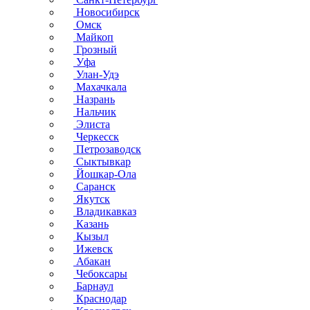
Новосибирск
Омск
Майкоп
Грозный
Уфа
Улан-Удэ
Махачкала
Назрань
Нальчик
Элиста
Черкесск
Петрозаводск
Сыктывкар
Йошкар-Ола
Саранск
Якутск
Владикавказ
Казань
Кызыл
Ижевск
Абакан
Чебоксары
Барнаул
Краснодар