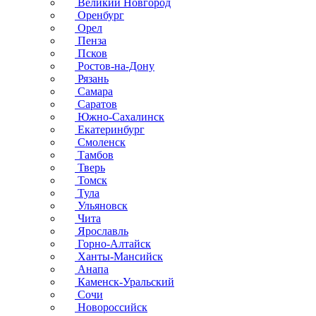
Великий Новгород
Оренбург
Орел
Пенза
Псков
Ростов-на-Дону
Рязань
Самара
Саратов
Южно-Сахалинск
Екатеринбург
Смоленск
Тамбов
Тверь
Томск
Тула
Ульяновск
Чита
Ярославль
Горно-Алтайск
Ханты-Мансийск
Анапа
Каменск-Уральский
Сочи
Новороссийск