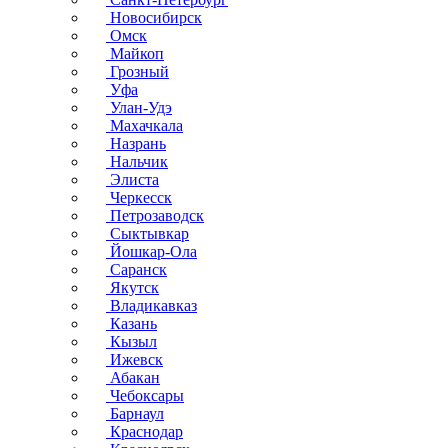
Новосибирск
Омск
Майкоп
Грозный
Уфа
Улан-Удэ
Махачкала
Назрань
Нальчик
Элиста
Черкесск
Петрозаводск
Сыктывкар
Йошкар-Ола
Саранск
Якутск
Владикавказ
Казань
Кызыл
Ижевск
Абакан
Чебоксары
Барнаул
Краснодар