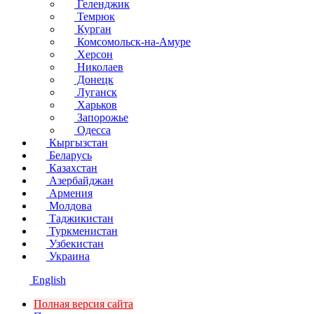
Геленджик
Темрюк
Курган
Комсомольск-на-Амуре
Херсон
Николаев
Донецк
Луганск
Харьков
Запорожье
Одесса
Кыргызстан
Беларусь
Казахстан
Азербайджан
Армения
Молдова
Таджикистан
Туркменистан
Узбекистан
Украина
English
Полная версия сайта