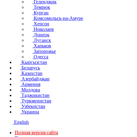
Геленджик
Темрюк
Курган
Комсомольск-на-Амуре
Херсон
Николаев
Донецк
Луганск
Харьков
Запорожье
Одесса
Кыргызстан
Беларусь
Казахстан
Азербайджан
Армения
Молдова
Таджикистан
Туркменистан
Узбекистан
Украина
English
Полная версия сайта