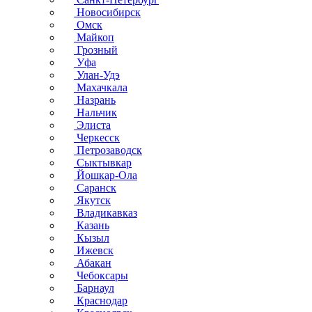
Новосибирск
Омск
Майкоп
Грозный
Уфа
Улан-Удэ
Махачкала
Назрань
Нальчик
Элиста
Черкесск
Петрозаводск
Сыктывкар
Йошкар-Ола
Саранск
Якутск
Владикавказ
Казань
Кызыл
Ижевск
Абакан
Чебоксары
Барнаул
Краснодар