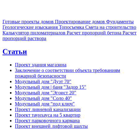
Готовые проекты домов
Проектирование домов
Фундаменты
Геологические изыскания
Топосъемка
Смета на строительство
Калькулятор пиломатериалов
Расчет пропорций бетона
Расчет
пропорций раствора
Статьи
Проект здания магазина
Заключение о соответствии объекта требованиям
пожарной безопасности
Модульный дом "Дуэт 70"
Модульный дом | баня "Задор 15"
Модульный дом "Эгоист 20"
Модульный дом "Соло 40"
Модульный дом "под ключ"
Проект ливневой канализации
Проект таунхауса на 5 квартир
Проект парковочного кармана
Проект внешней лифтовой шахты