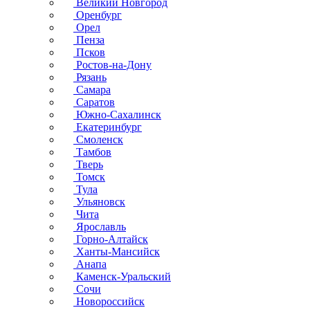
Великий Новгород
Оренбург
Орел
Пенза
Псков
Ростов-на-Дону
Рязань
Самара
Саратов
Южно-Сахалинск
Екатеринбург
Смоленск
Тамбов
Тверь
Томск
Тула
Ульяновск
Чита
Ярославль
Горно-Алтайск
Ханты-Мансийск
Анапа
Каменск-Уральский
Сочи
Новороссийск