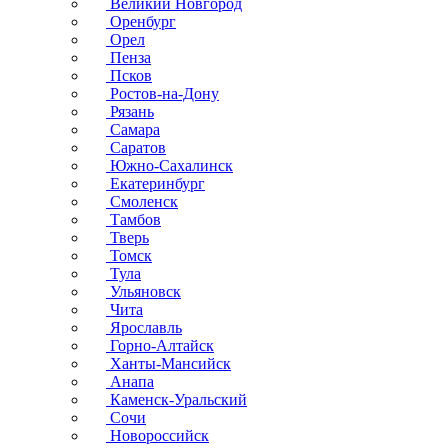
Великий Новгород
Оренбург
Орел
Пенза
Псков
Ростов-на-Дону
Рязань
Самара
Саратов
Южно-Сахалинск
Екатеринбург
Смоленск
Тамбов
Тверь
Томск
Тула
Ульяновск
Чита
Ярославль
Горно-Алтайск
Ханты-Мансийск
Анапа
Каменск-Уральский
Сочи
Новороссийск