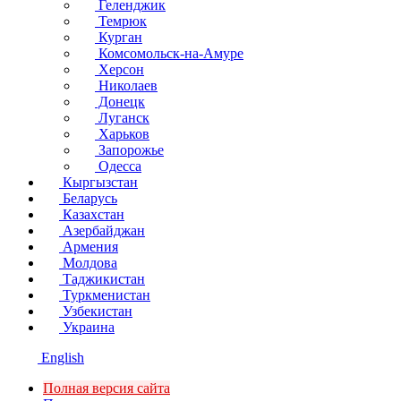
Геленджик
Темрюк
Курган
Комсомольск-на-Амуре
Херсон
Николаев
Донецк
Луганск
Харьков
Запорожье
Одесса
Кыргызстан
Беларусь
Казахстан
Азербайджан
Армения
Молдова
Таджикистан
Туркменистан
Узбекистан
Украина
English
Полная версия сайта