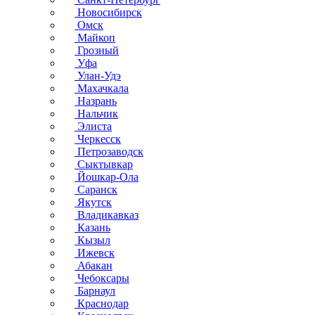
Новосибирск
Омск
Майкоп
Грозный
Уфа
Улан-Удэ
Махачкала
Назрань
Нальчик
Элиста
Черкесск
Петрозаводск
Сыктывкар
Йошкар-Ола
Саранск
Якутск
Владикавказ
Казань
Кызыл
Ижевск
Абакан
Чебоксары
Барнаул
Краснодар