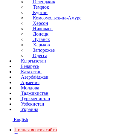
Геленджик
Темрюк
Курган
Комсомольск-на-Амуре
Херсон
Николаев
Донецк
Луганск
Харьков
Запорожье
Одесса
Кыргызстан
Беларусь
Казахстан
Азербайджан
Армения
Молдова
Таджикистан
Туркменистан
Узбекистан
Украина
English
Полная версия сайта