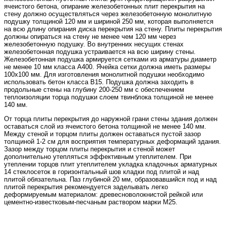
ячеистого бетона, опирание железобетонных плит перекрытия на
стену должно осуществляться через железобетонную монолитную
подушку толщиной 120 мм и шириной 250 мм, которая выполняется
на всю длину опирания диска перекрытия на стену. Плиты перекрытия
должны опираться на стену не менее чем 120 мм через
железобетонную подушку. Во внутренних несущих стенах
железобетонная подушка устраивается на всю ширину стены.
Железобетонная подушка армируется сетками из арматуры диаметр
не менее 10 мм класса А400. Ячейка сетки должна иметь размеры
100х100 мм. Для изготовления монолитной подушки необходимо
использовать бетон класса В15. Подушка должна заходить в
продольные стены на глубину 200-250 мм с обеспечением
теплоизоляции торца подушки слоем твинблока толщиной не менее
140 мм.
От торца плиты перекрытия до наружной грани стены здания должен
оставаться слой из ячеистого бетона толщиной не менее 140 мм.
Между стеной и торцом плиты должен оставаться пустой зазор
толщиной 1-2 см для восприятия температурных деформаций здания.
Зазор между торцом плиты перекрытия и стеной может
дополнительно утепляться эффективным утеплителем. При
утеплении торцов плит утеплителем укладка кладочных арматурных
14 стеклосеток в горизонтальный шов кладки под плитой и над
плитой обязательна. Паз глубиной 20 мм, образовавшийся под и над
плитой перекрытия рекомендуется заделывать легко
деформируемым материалом: древесноволокнистой рейкой или
цементно-известковым-песчаным раствором марки М25.