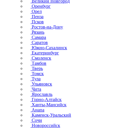
Великий Новгород
Оренбург
Орел
Пенза
Псков
Ростов-на-Дону
Рязань
Самара
Саратов
Южно-Сахалинск
Екатеринбург
Смоленск
Тамбов
Тверь
Томск
Тула
Ульяновск
Чита
Ярославль
Горно-Алтайск
Ханты-Мансийск
Анапа
Каменск-Уральский
Сочи
Новороссийск