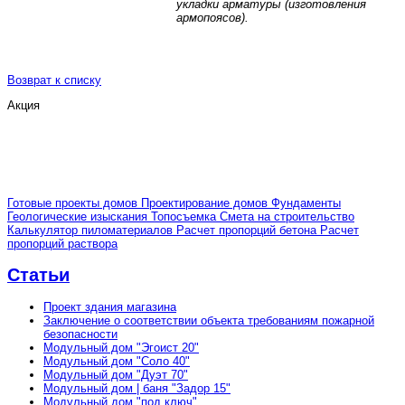
укладки арматуры (изготовления
армопоясов).
Возврат к списку
Акция
Готовые проекты домов
Проектирование домов
Фундаменты
Геологические изыскания
Топосъемка
Смета на строительство
Калькулятор пиломатериалов
Расчет пропорций бетона
Расчет
пропорций раствора
Статьи
Проект здания магазина
Заключение о соответствии объекта требованиям пожарной
безопасности
Модульный дом "Эгоист 20"
Модульный дом "Соло 40"
Модульный дом "Дуэт 70"
Модульный дом | баня "Задор 15"
Модульный дом "под ключ"