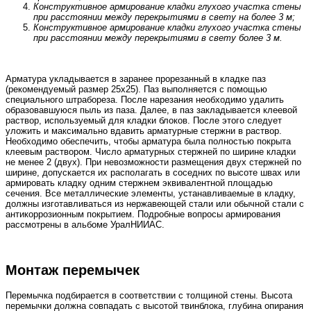
Конструктивное армирование кладки глухого участка стены
при расстоянии между перекрытиями в свету на более 3 м;
Конструктивное армирование кладки г
лухого участка стены
при расстоянии между перекрытиями в свету более 3 м.
Арматура укладывается в заранее прорезанный в кладке паз
(рекомендуемый размер 25х25). Паз выполняется с помощью
специального штрабореза. После нарезания необходимо удалить
образовавшуюся пыль из паза. Далее, в паз закладывается клеевой
раствор, используемый для кладки блоков. После этого следует
уложить и максимально вдавить арматурные стержни в раствор.
Необходимо обеспечить, чтобы арматура была полностью покрыта
клеевым раствором. Число арматурных стержней по ширине кладки
не менее 2 (двух). При невозможности размещения двух стержней по
ширине, допускается их располагать в соседних по высоте швах или
армировать кладку одним стержнем эквивалентной площадью
сечения. Все металлические элементы, устанавливаемые в кладку,
должны изготавливаться из нержавеющей стали или обычной стали с
антикоррозионным покрытием. Подробные вопросы армирования
рассмотрены в альбоме УралНИИАС.
Монтаж перемычек
Перемычка подбирается в соответствии с толщиной стены. Высота
перемычки должна совпадать с высотой твинблока, глубина опирания