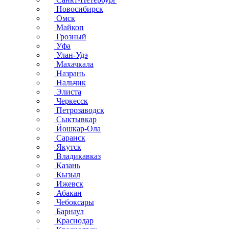
Новосибирск
Омск
Майкоп
Грозный
Уфа
Улан-Удэ
Махачкала
Назрань
Нальчик
Элиста
Черкесск
Петрозаводск
Сыктывкар
Йошкар-Ола
Саранск
Якутск
Владикавказ
Казань
Кызыл
Ижевск
Абакан
Чебоксары
Барнаул
Краснодар