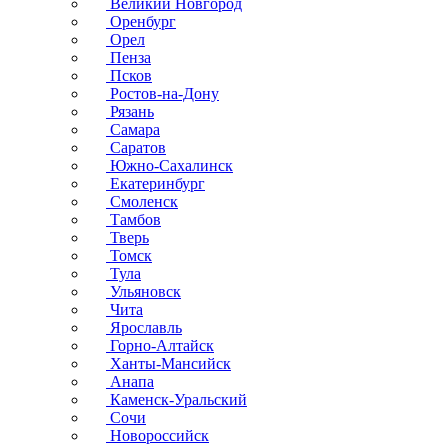
Великий Новгород
Оренбург
Орел
Пенза
Псков
Ростов-на-Дону
Рязань
Самара
Саратов
Южно-Сахалинск
Екатеринбург
Смоленск
Тамбов
Тверь
Томск
Тула
Ульяновск
Чита
Ярославль
Горно-Алтайск
Ханты-Мансийск
Анапа
Каменск-Уральский
Сочи
Новороссийск