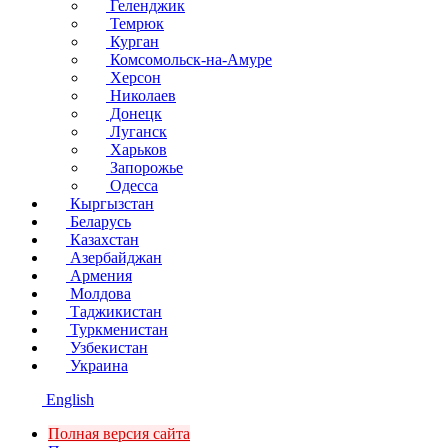
Геленджик
Темрюк
Курган
Комсомольск-на-Амуре
Херсон
Николаев
Донецк
Луганск
Харьков
Запорожье
Одесса
Кыргызстан
Беларусь
Казахстан
Азербайджан
Армения
Молдова
Таджикистан
Туркменистан
Узбекистан
Украина
English
Полная версия сайта