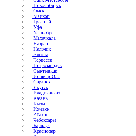
Новосибирск
Омск
Майкоп
Грозный
Уфа
Улан-Удэ
Махачкала
Назрань
Нальчик
Элиста
Черкесск
Петрозаводск
Сыктывкар
Йошкар-Ола
Саранск
Якутск
Владикавказ
Казань
Кызыл
Ижевск
Абакан
Чебоксары
Барнаул
Краснодар