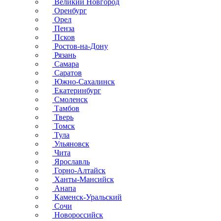
Великий Новгород
Оренбург
Орел
Пенза
Псков
Ростов-на-Дону
Рязань
Самара
Саратов
Южно-Сахалинск
Екатеринбург
Смоленск
Тамбов
Тверь
Томск
Тула
Ульяновск
Чита
Ярославль
Горно-Алтайск
Ханты-Мансийск
Анапа
Каменск-Уральский
Сочи
Новороссийск