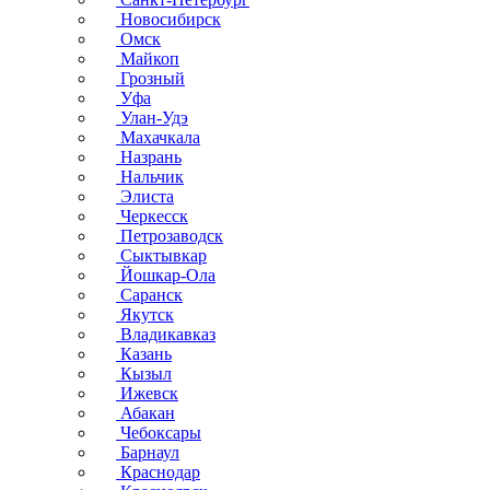
Новосибирск
Омск
Майкоп
Грозный
Уфа
Улан-Удэ
Махачкала
Назрань
Нальчик
Элиста
Черкесск
Петрозаводск
Сыктывкар
Йошкар-Ола
Саранск
Якутск
Владикавказ
Казань
Кызыл
Ижевск
Абакан
Чебоксары
Барнаул
Краснодар