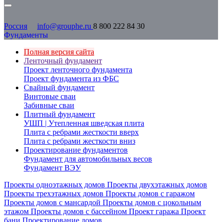
Россия
info@grouphe.ru
8 800 222 84 30
Фундаменты
Полная версия сайта
Ленточный фундамент
Проект ленточного фундамента
Проект фундамента из ФБС
Свайный фундамент
Винтовые сваи
Забивные сваи
Плитный фундамент
УШП | Утепленная шведская плита
Плита с ребрами жесткости вверх
Плита с ребрами жесткости вниз
Проектирование фундаментов
Фундамент для автомобильных весов
Фундамент ВЭУ
Проекты одноэтажных домов
Проекты двухэтажных домов
Проекты трехэтажных домов
Проекты домов с гаражом
Проекты домов с мансардой
Проекты домов с цокольным
этажом
Проекты домов с бассейном
Проект гаража
Проект
бани
Проектирование домов