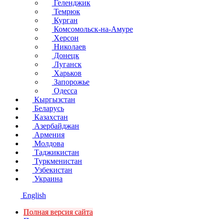
Геленджик
Темрюк
Курган
Комсомольск-на-Амуре
Херсон
Николаев
Донецк
Луганск
Харьков
Запорожье
Одесса
Кыргызстан
Беларусь
Казахстан
Азербайджан
Армения
Молдова
Таджикистан
Туркменистан
Узбекистан
Украина
English
Полная версия сайта