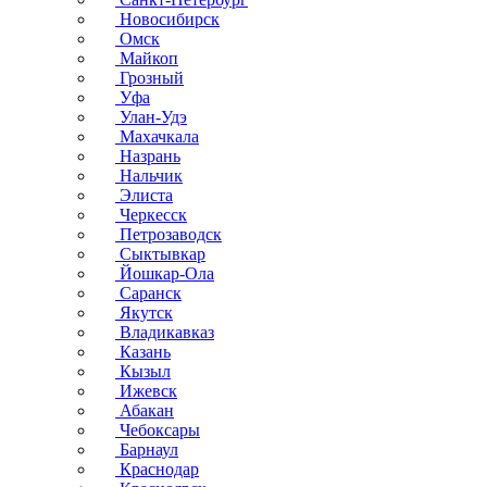
Новосибирск
Омск
Майкоп
Грозный
Уфа
Улан-Удэ
Махачкала
Назрань
Нальчик
Элиста
Черкесск
Петрозаводск
Сыктывкар
Йошкар-Ола
Саранск
Якутск
Владикавказ
Казань
Кызыл
Ижевск
Абакан
Чебоксары
Барнаул
Краснодар