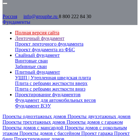
Россия
info@grouphe.ru
8 800 222 84 30
Фундаменты
Полная версия сайта
Ленточный фундамент
Проект ленточного фундамента
Проект фундамента из ФБС
Свайный фундамент
Винтовые сваи
Забивные сваи
Плитный фундамент
УШП | Утепленная шведская плита
Плита с ребрами жесткости вверх
Плита с ребрами жесткости вниз
Проектирование фундаментов
Фундамент для автомобильных весов
Фундамент ВЭУ
Проекты одноэтажных домов
Проекты двухэтажных домов
Проекты трехэтажных домов
Проекты домов с гаражом
Проекты домов с мансардой
Проекты домов с цокольным
этажом
Проекты домов с бассейном
Проект гаража
Проект
бани
Проектирование домов