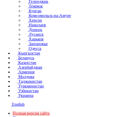
Геленджик
Темрюк
Курган
Комсомольск-на-Амуре
Херсон
Николаев
Донецк
Луганск
Харьков
Запорожье
Одесса
Кыргызстан
Беларусь
Казахстан
Азербайджан
Армения
Молдова
Таджикистан
Туркменистан
Узбекистан
Украина
English
Полная версия сайта