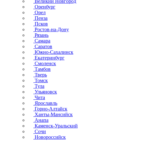
Великий Новгород
Оренбург
Орел
Пенза
Псков
Ростов-на-Дону
Рязань
Самара
Саратов
Южно-Сахалинск
Екатеринбург
Смоленск
Тамбов
Тверь
Томск
Тула
Ульяновск
Чита
Ярославль
Горно-Алтайск
Ханты-Мансийск
Анапа
Каменск-Уральский
Сочи
Новороссийск